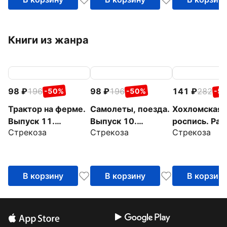
Книги из жанра
98
196
98
196
141
282
-50%
-50%
-5
Трактор на ферме.
Самолеты, поезда.
Хохломская
Выпуск 11.
Выпуск 10.
роспись. Рас
Стрекоза
Стрекоза
Стрекоза
Раскраска с
Раскраска с
с наклейкам
толстым цветным
толстым цветным
контуром
контуром
В корзину
В корзину
В корзин