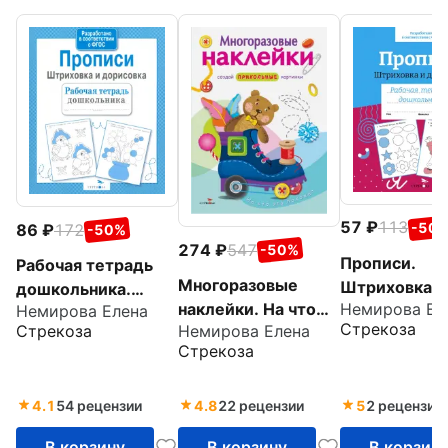
57
113
-50
86
172
-50%
274
547
-50%
Прописи.
Рабочая тетрадь
Многоразовые
Штриховка и
дошкольника.
Немирова Ел
наклейки. На что
дорисовка. Р
Немирова Елена
Прописи.
Стрекоза
Немирова Елена
Стрекоза
это похоже?
тетрадь
Штриховка и
Стрекоза
дошкольник
дорисовка. ФГОС
4.1
54 рецензии
4.8
22 рецензии
5
2 рецензии
В корзину
В корзину
В корзин