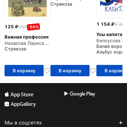
Стрекоза
1 154
2 30
125
250
-50%
Усы капитан
Важная профессия
Белоусова И
Назарова Лариса Геннадьевна
Белая ворона
Стрекоза
Альбус корву
В корзину
В корзину
В корзин
Мы в соцсетях