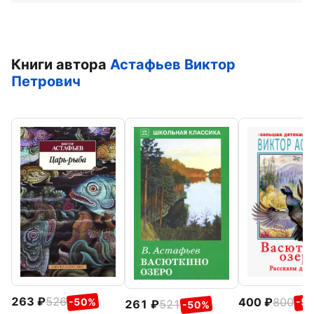
Книги автора
Астафьев Виктор
Петрович
263
526
400
800
-50%
-5
261
521
-50%