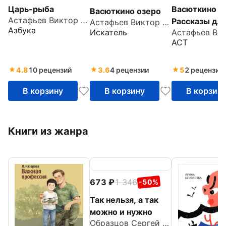
Царь-рыба
Васюткино о
Васюткино озеро
Астафьев Виктор Петрович
Рассказы дл
Астафьев Виктор Петрович
Азбука
Искатель
детей
АСТ
4.8
10 рецензий
3.6
4 рецензии
5
2 рецензии
В корзину
В корзину
В корзин
Книги из жанра
673
1 346
-50%
Так нельзя, а так
можно и нужно
Образцов Сергей Владимирович