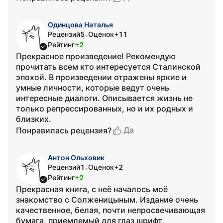
Одинцова Наталья
Рецензий
5
Оценок
+11
•
Рейтинг
+2
Прекрасное произведение! Рекомендую
прочитать всем кто интересуется Сталинской
эпохой. В произведении отражены яркие и
умные личности, которые ведут очень
интересные диалоги. Описывается жизнь не
только репрессированных, но и их родных и
близких.
Да
Понравилась рецензия?
Антон Ольховик
Рецензий
1
Оценок
+2
•
Рейтинг
+2
Прекрасная книга, с неё началось моё
знакомство с Солженицыным. Издание очень
качественное, белая, почти непросвечивающая
бумага, приемлемый для глаз шрифт,