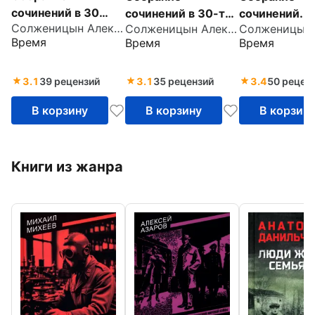
сочинений в 30
сочинений в 30-ти
сочинений. Т
Солженицын Александр Исаевич
Солженицын Александр Исаевич
томах. Том 19.
томах. Том 18.
Бодался теле
Время
Время
Время
Пьесы и сценарии
Ранняя проза.
дубом
Стихи
3.1
39 рецензий
3.1
35 рецензий
3.4
50 рецен
В корзину
В корзину
В корзин
Книги из жанра