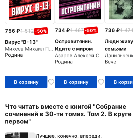
734
1 467
736
1 471
-50%
-
756
1 512
-50%
Островитянин.
Люди живут
Вирус "В-13"
Идите с миром
семьями
Михеев Михаил Петрович
Родина
Азаров Алексей Сергеевич
Родина
Вече
В корзину
В корзину
В корзин
Что читать вместе с книгой "Собрание
сочинений в 30-ти томах. Том 2. В круге
первом"
Лучшее, конечно, впереди.