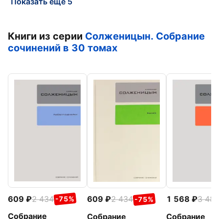
Показать еще 5
Книги из серии
Солженицын. Собрание
сочинений в 30 томах
609
2 434
609
2 434
1 568
3 48
-75%
-75%
Собрание
Собрание
Собрание