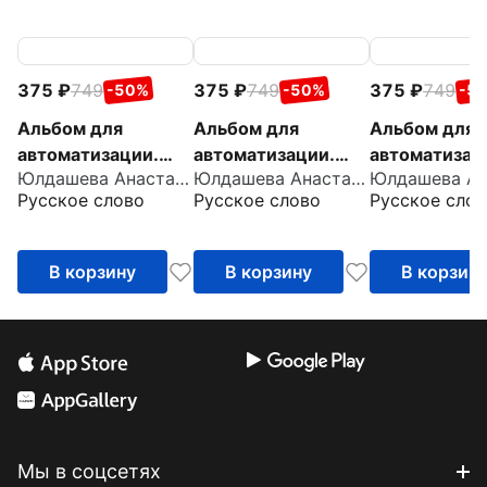
375
749
375
749
375
749
-50%
-50%
-5
Альбом для
Альбом для
Альбом для
автоматизации.
автоматизации.
автоматизац
Юлдашева Анастасия Павловна
Юлдашева Анастасия Павловна
Звук Ш
Звук С
Звук Р
Русское слово
Русское слово
Русское слов
В корзину
В корзину
В корзин
Мы в соцсетях