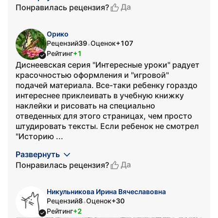
Да
Понравилась рецензия?
Орико
Рецензий
39
Оценок
+107
•
Рейтинг
+1
Диснеевская серия "Интересные уроки" радует
красочностью оформления и "игровой"
подачей материала. Все-таки ребенку гораздо
интереснее приклеивать в учебную книжку
наклейки и рисовать на специально
отведенных для этого страницах, чем просто
штудировать тексты. Если ребенок не смотрел
"Историю ...
Развернуть
Да
Понравилась рецензия?
Никульникова Ирина Вячеславовна
Рецензий
8
Оценок
+30
•
Рейтинг
+2