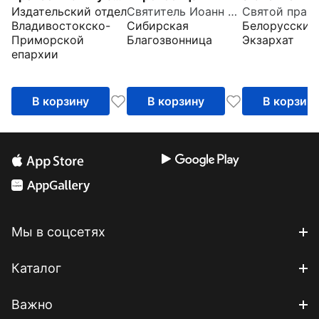
Издательский отдел
Святитель Иоанн Златоуст
Пасху
христианства
Владивостокско-
Сибирская
Белорусский
Извлечения 
Приморской
Благозвонница
Экзархат
дневника с
епархии
комментари
пастырей
В корзину
В корзину
В корзин
Мы в соцсетях
Каталог
Важно