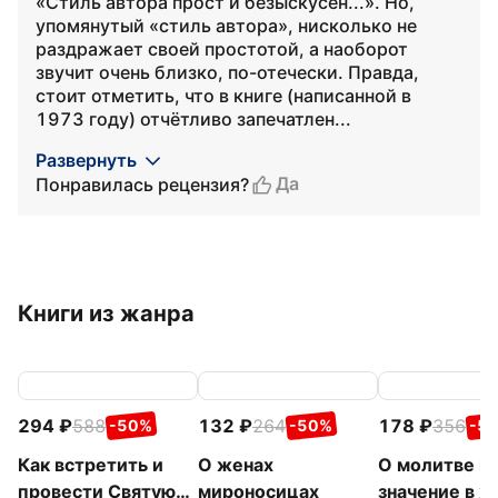
«Стиль автора прост и безыскусен...». Но,
упомянутый «стиль автора», нисколько не
раздражает своей простотой, а наоборот
звучит очень близко, по-отечески. Правда,
стоит отметить, что в книге (написанной в
1973 году) отчётливо запечатлен...
Развернуть
Да
Понравилась рецензия?
Книги из жанра
294
588
132
264
178
356
-50%
-50%
-5
Как встретить и
О женах
О молитве и 
провести Святую
мироносицах
значение в ж