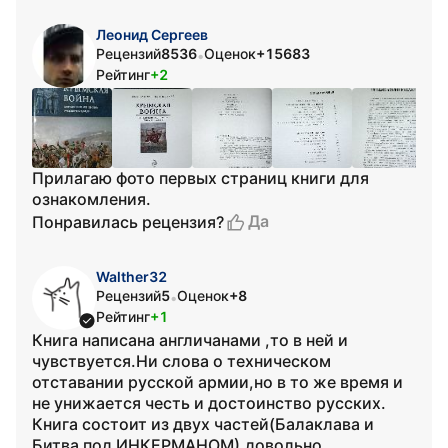
Леонид Сергеев
Рецензий
8536
Оценок
+15683
•
Рейтинг
+2
Прилагаю фото первых страниц книги для
ознакомления.
Да
Понравилась рецензия?
Walther32
Рецензий
5
Оценок
+8
•
Рейтинг
+1
Книга написана англичанами ,то в ней и
чувствуется.Ни слова о техническом
отставании русской армии,но в то же время и
не унижается честь и достоинство русских.
Книга состоит из двух частей(Балаклава и
Битва под ИНКЕРМАНОМ),довольно