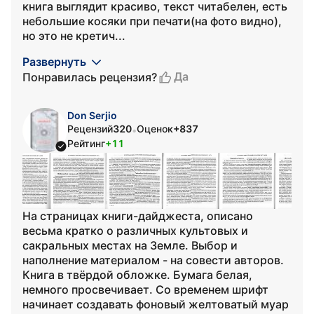
книга выглядит красиво, текст читабелен, есть
небольшие косяки при печати(на фото видно),
но это не кретич...
Развернуть
Да
Понравилась рецензия?
Don Serjio
Рецензий
320
Оценок
+837
•
Рейтинг
+11
На страницах книги-дайджеста, описано
весьма кратко о различных культовых и
сакральных местах на Земле. Выбор и
наполнение материалом - на совести авторов.
Книга в твёрдой обложке. Бумага белая,
немного просвечивает. Со временем шрифт
начинает создавать фоновый желтоватый муар