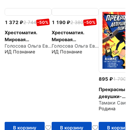
1 372
2 744
1 190
2 380
-50%
-50%
Хрестоматия.
Хрестоматия.
Мировая
Мировая
Голосова Ольга Евгеньевна
Голосова Ольга Евгеньевна
художественная
художественная
ИД Познание
ИД Познание
культура. Древний
культура. Античный
Восток. Египет.
мир. Древние
Месопотамия.
славяне
Палестина
895
1 790
-
Прекрасные
девушки-
Тамаки Саит
воительницы
Родина
Аниме как
пространств
желания, нас
В корзину
В корзину
В корзин