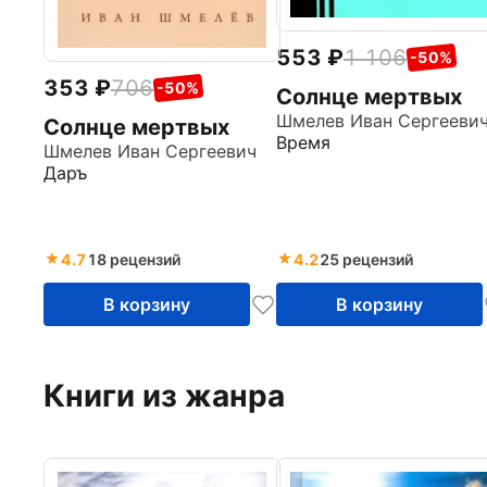
553
1 106
-50%
353
706
-50%
Солнце мертвых
Шмелев Иван Сергееви
Солнце мертвых
Время
Шмелев Иван Сергеевич
Даръ
4.7
18 рецензий
4.2
25 рецензий
В корзину
В корзину
Книги из жанра