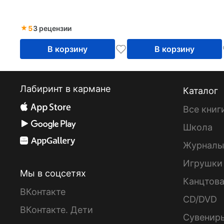
5
3 рецензии
В корзину
В корзину
Лабиринт в кармане
Каталог
Все книг
Школа
Журнал
Игрушки
Мы в соцсетях
Канцтов
ВКонтакте
CD/DVD
ВКонтакте. Дети
Сувенир