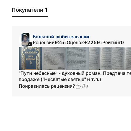
Покупатели 1
Большой любитель книг
Рецензий
925
Оценок
+2259
Рейтинг
0
•
•
"Пути небесные" - духовный роман. Предтеча т
продаже ("Несвятые святые" и т.п.)
Да
Понравилась рецензия?