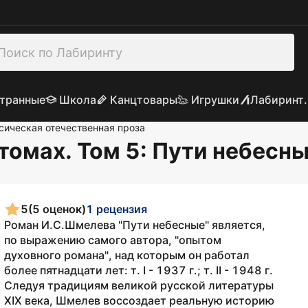
транные
Школа
Канцтовары
Игрушки
Лабиринт.
сическая отечественная проза
томах. Том 5: Пути небесн
5
(5 оценок)
1 рецензия
Роман И.С.Шмелева "Пути небесные" является,
по выражению самого автора, "опытом
духовного романа", над которым он работал
более пятнадцати лет: т. I - 1937 г.; т. II - 1948 г.
Следуя традициям великой русской литературы
XIX века, Шмелев воссоздает реальную историю