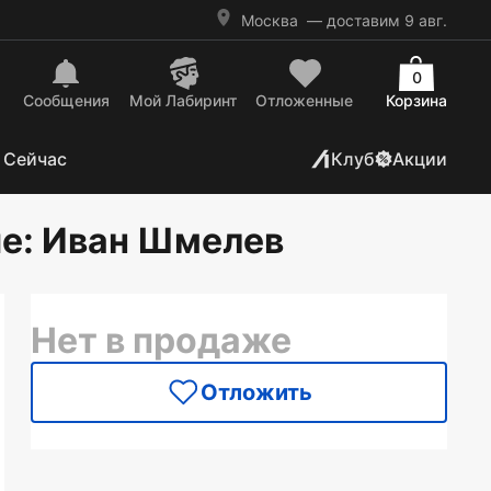
Москва
— доставим 9 авг.
0
Сообщения
Mой Лабиринт
Отложенные
Корзина
 Сейчас
Клуб
Акции
ые
: Иван Шмелев
Нет в продаже
Отложить