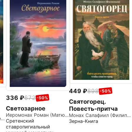
449
898
-50%
336
672
-50%
Святогорец.
Светозарное
Повесть-притча
Иеромонах Роман (Матюшин-Правдин)
Монах Салафиил (Филипьев)
е
Логунов Валентин Андреевич
Сретенский
Зерна-Книга
а
ставропигиальный