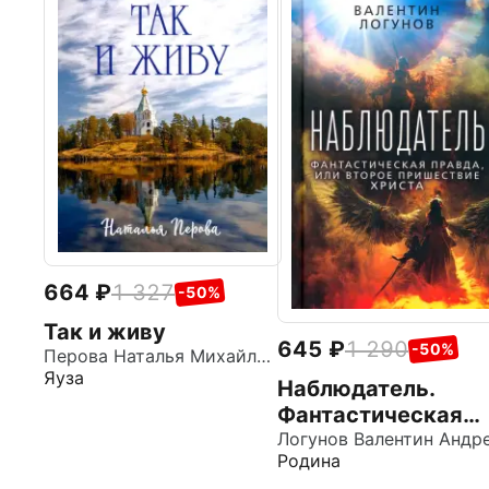
664
1 327
-50%
Так и живу
645
1 290
-50%
Перова Наталья Михайловна
Яуза
Наблюдатель.
Фантастическая
правда, или Второ
Родина
пришествие Христ