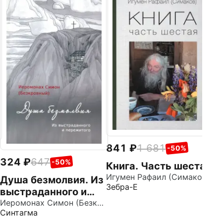
3
Т
Ср
ст
му
841
1 681
-50%
324
647
-50%
Книга. Часть шестая
Игумен Рафаил (Симаков)
Душа безмолвия. Из
Зебра-Е
выстраданного и
пережитого
Иеромонах Симон (Безкровный)
Синтагма