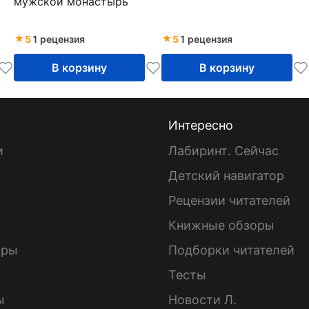
мужской монастырь
5
1 рецензия
5
1 рецензия
В корзину
В корзину
Интересно
и
Лабиринт. Сейчас
Детский навигатор
ы
Рецензии читателей
Книжные обзоры
ары
Подборки читателей
Тесты
ы
Новости Л.