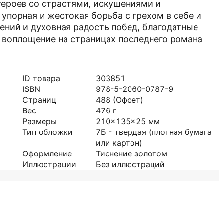
героев со страстями, искушениями и
упорная и жестокая борьба с грехом в себе и
ений и духовная радость побед, благодатные
 воплощение на страницах последнего романа
ID товара
303851
ISBN
978-5-2060-0787-9
Страниц
488
(Офсет)
Вес
476
г
Размеры
210x135x25
мм
Тип обложки
7Б - твердая (плотная бумага
или картон)
Оформление
Тиснение золотом
Иллюстрации
Без иллюстраций