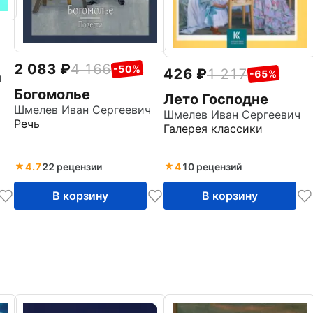
2 083
4 166
-50%
426
1 217
-65%
ч
Богомолье
Лето Господне
Шмелев Иван Сергеевич
Шмелев Иван Сергеевич
Речь
Галерея классики
4.7
22 рецензии
4
10 рецензий
В корзину
В корзину