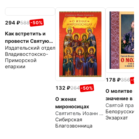
294
588
-50%
Как встретить и
провести Святую
Издательский отдел
Пасху
Владивостокско-
Приморской
епархии
178
356
-5
132
264
-50%
О молитве и 
значение в ж
О женах
христианства
мироносицах
Белорусский
Святитель Иоанн Златоуст
Извлечения 
Экзархат
Сибирская
дневника с
Благозвонница
комментари
пастырей