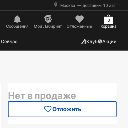
Москва
— доставим 10 авг.
0
Сообщения
Mой Лабиринт
Отложенные
Корзина
 Сейчас
Клуб
Акции
Нет в продаже
Отложить