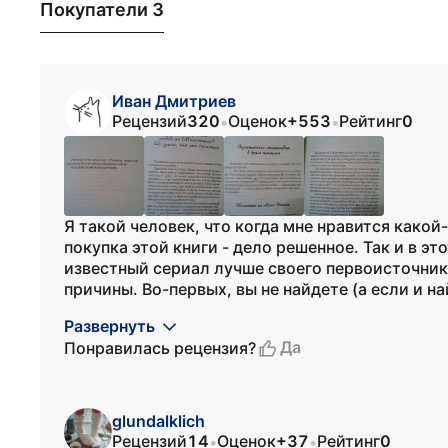
Покупатели 3
Иван Дмитриев
Рецензий
320
Оценок
+553
Рейтинг
0
•
•
Я такой человек, что когда мне нравится какой
покупка этой книги - дело решенное. Так и в это
известный сериал лучше своего первоисточник
причины. Во-первых, вы не найдете (а если и найд
Развернуть
Да
Понравилась рецензия?
glundalklich
Рецензий
14
Оценок
+37
Рейтинг
0
•
•