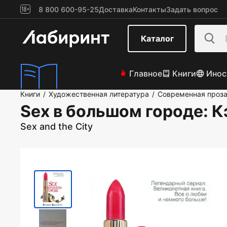
8 800 600-95-25
Доставка
Контакты
Задать вопрос
Каталог
Главное
Книги
Инос
Книги
Художественная литература
Современная проз
/
/
Sex в большом городе
: 
Sex and the City