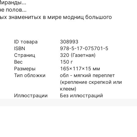
 Миранды…
не полов…
мых знаменитых в мире модниц большого
ID товара
308993
ISBN
978-5-17-075701-5
Страниц
320
(Газетная)
Вес
150
г
Размеры
165x117x15
мм
Тип обложки
обл - мягкий переплет
(крепление скрепкой или
клеем)
Иллюстрации
Без иллюстраций