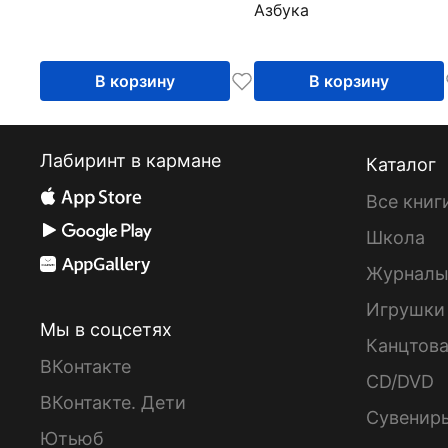
Азбука
В корзину
В корзину
Лабиринт в кармане
Каталог
Все книг
Школа
Журнал
Игрушки
Мы в соцсетях
Канцтов
ВКонтакте
CD/DVD
ВКонтакте. Дети
Сувенир
Ютьюб