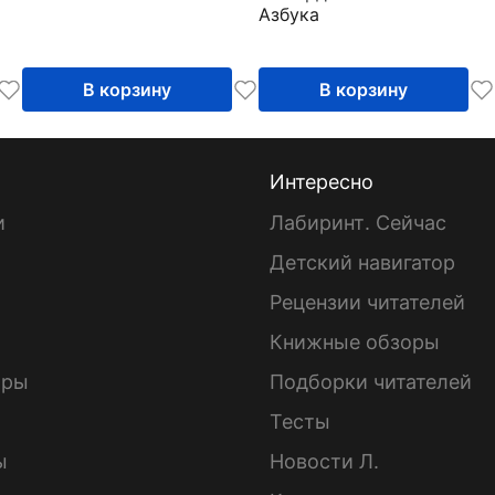
Азбука
В корзину
В корзину
Интересно
и
Лабиринт. Сейчас
Детский навигатор
ы
Рецензии читателей
Книжные обзоры
ары
Подборки читателей
Тесты
ы
Новости Л.