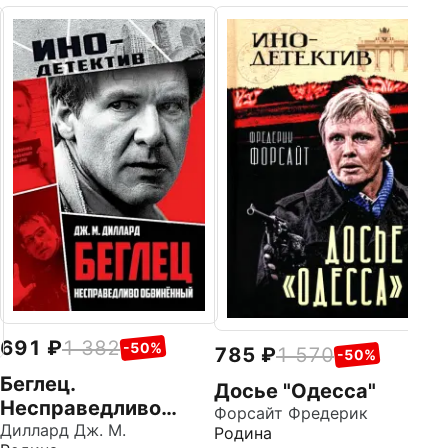
6
Н
Ли
Аз
691
1 382
-50%
785
1 570
-50%
Беглец.
Досье "Одесса"
Несправедливо
Форсайт Фредерик
обвиненный
Диллард Дж. М.
Родина