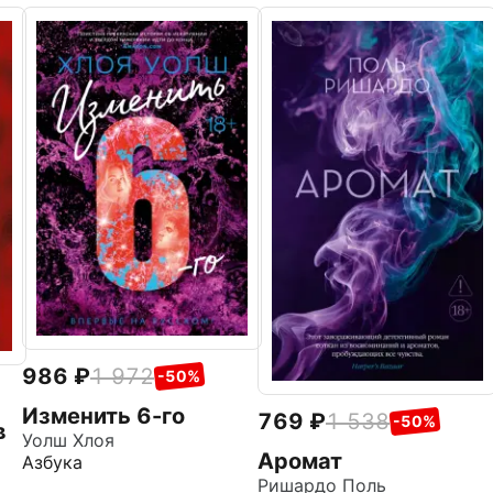
986
1 972
-50%
Изменить 6-го
769
1 538
-50%
в
Уолш Хлоя
Аромат
Азбука
Ришардо Поль