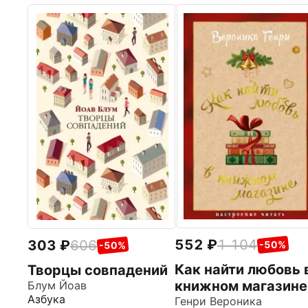
552
1 104
303
606
-50%
-50%
Как найти любовь 
Творцы совпадений
книжном магазине
Блум Йоав
Азбука
Генри Вероника