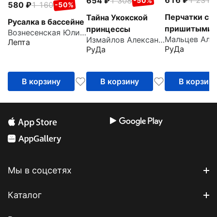
654
1 308
-50%
580
1 160
-50%
Перчатки с
Тайна Укокской
Русалка в бассейне
пришитыми
принцессы
Вознесенская Юлия Николаевна
Измайлов Александр
пальцами
Лепта
РуДа
РуДа
В корзину
В корзину
В корзин
Мы в соцсетях
Каталог