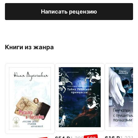
Написать рецензию
Книги из жанра
616
1 231
-