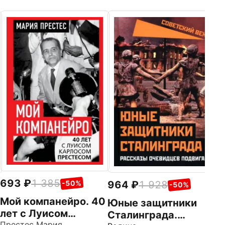
8
М
р
Ро
693
1 385
964
1 928
-50%
-50%
Мой компанейро. 40
Юные защитники
лет с Луисом
Сталинграда.
Престес Мария