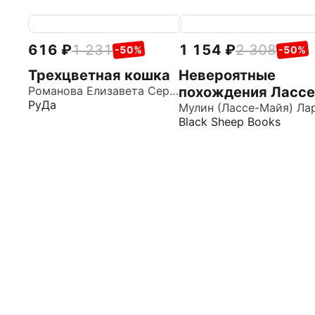
616
1 231
1 154
2 308
-50%
-50%
Трехцветная кошка
Невероятные
Романова Елизавета Сергеевна
похождения Лассе
РуДа
Майи, рассказанн
Мулин (Лассе-Майя) Ла
Black Sheep Books
им самим