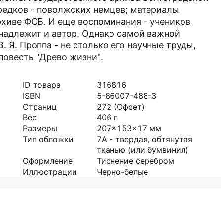
редков - поволжских немцев; материалы
рхиве ФСБ. И еще воспоминания - учеников
надлежит и автор. Однако самой важной
 Я. Проппа - не столько его научные труды,
повесть "Древо жизни".
ID товара
316816
ISBN
5-86007-488-3
Страниц
272
(Офсет)
Вес
406
г
Размеры
207x153x17
мм
Тип обложки
7А - твердая, обтянутая
тканью (или бумвинил)
Оформление
Тиснение серебром
Иллюстрации
Черно-белые