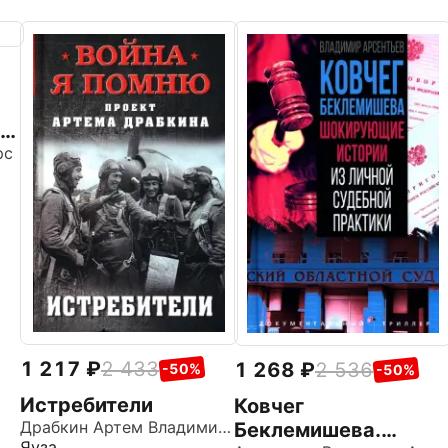
-
ые
рс
1 217
2 433
1 268
2 536
-50%
-50%
Истребители
Ковчег
Драбкин Артем Владимирович
Беклемишева.
Яуза