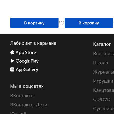
В корзину
В корзину
Лабиринт в кармане
Каталог
Все книг
Школа
Журнал
Игрушки
Мы в соцсетях
Канцтов
ВКонтакте
CD/DVD
ВКонтакте. Дети
Сувенир
Ютьюб