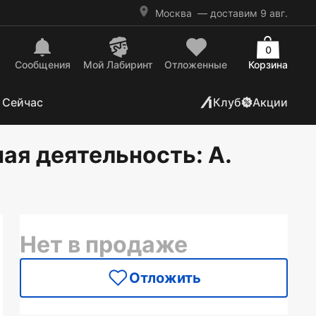
Москва
— доставим 9 авг.
0
Сообщения
Mой Лабиринт
Отложенные
Корзина
 Сейчас
Клуб
Акции
ная деятельность
: А.
Нет в продаже
Отложить