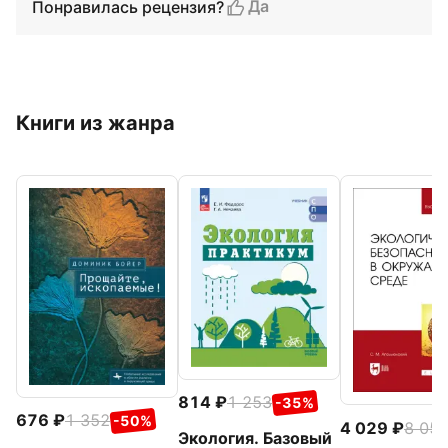
Да
Понравилась рецензия?
Книги из жанра
814
1 253
-35%
676
1 352
-50%
4 029
8 05
Экология. Базовый