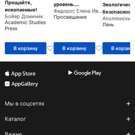
Прощайте,
уровень.
Экологическ
ископаемые!
Федорос Елена Ивановна
Практикум.
безопасность
Бойер Доминик
Просвещение
Учебное пособие
окружающе
Academic Studies
Лань
для СПО
среде. Учебн
Press
пособие для 
В корзину
В корзину
В корзин
Мы в соцсетях
Каталог
Важно