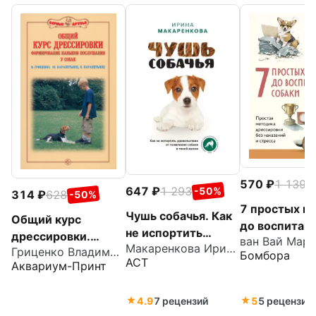
570
1 139
-
647
1 293
-50%
314
628
-50%
7 простых ш
Чушь собачья. Как
Общий курс
до воспитан
не испортить
дрессировки.
ван Вай Марк
собаки. Прос
Макаренкова Ирина Владимировна
удовольствие от
Гриценко Владимир Васильевич
Формирование
Бомбора
методика
АСТ
Аквариум-Принт
появления собаки в
навыков
дрессировки
твоей жизни
послушания у
наказания и
4.9
7 рецензий
5
5 рецензий
собак
стресса