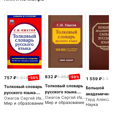
832
1 664
-50%
757
1 513
-50%
1 559
3 11
Толковый словарь
Толковый словарь
Большой
русского языка.
русского языка.
академическ
Ожегов Сергей Иванович
Около 100 000
Ожегов Сергей Иванович
Около 100000
словарь русс
Мир и образование
Мир и образование
слов, терминов и
Наука
слов, терминов и
языка. Том 2
фразеологических
фразеологических
Проделать -