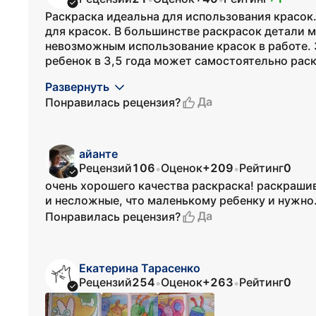
Раскраска идеальна для использования красок
для красок. В большинстве раскрасок детали м
невозможным использование красок в работе. З
ребенок в 3,5 года может самостоятельно раск
Развернуть
Да
Понравилась рецензия?
айанте
Рецензий
106
Оценок
+209
Рейтинг
0
•
•
очень хорошего качества раскраска! раскрашив
и несложные, что маленькому ребенку и нужно
Да
Понравилась рецензия?
Екатерина Тарасенко
Рецензий
254
Оценок
+263
Рейтинг
0
•
•