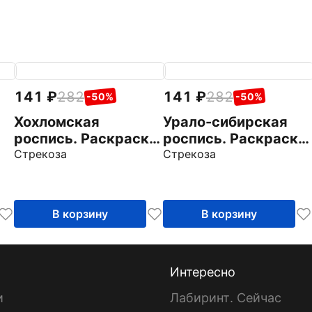
141
282
141
282
-50%
-50%
Хохломская
Урало-сибирская
роспись. Раскраска
роспись. Раскраска
с наклейками
Стрекоза
с наклейками
Стрекоза
В корзину
В корзину
Интересно
и
Лабиринт. Сейчас