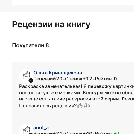
Рецензии на книгу
Покупатели 8
Ольга Кривощекова
Рецензий
20
Оценок
+17
Рейтинг
0
•
•
Раскраска замечательная! Я перевожу картинки 
потом такую же мелками. Контуры можно обво
нас еще есть такие раскраски этой серии. Рек
Да
Понравилась рецензия?
anut_a
Рецензий
21
Оценок
+40
Рейтинг
+1
•
•