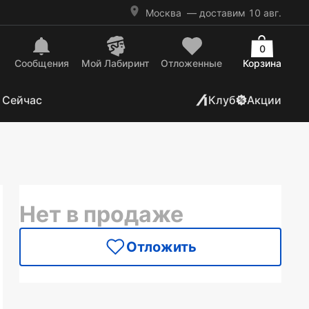
Москва
— доставим 10 авг.
0
Сообщения
Mой Лабиринт
Отложенные
Корзина
 Сейчас
Клуб
Акции
Нет в продаже
Отложить