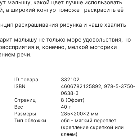
ут малышу, какой цвет лучше использовать
й, а широкий контур поможет раскрасить её
инцип раскрашивания рисунка и чаще хвалить
дарит малышу не только море удовольствия, но
овосприятия и, конечно, мелкой моторики
анием речи.
ID товара
332102
ISBN
4606782125892, 978-5-3750-
0638-3
Страниц
8
(Офсет)
Вес
40
г
Размеры
285x200x2
мм
Тип обложки
обл - мягкий переплет
(крепление скрепкой или
клеем)