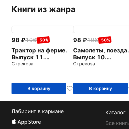
Книги из жанра
98
196
98
196
-50%
-50%
Трактор на ферме.
Самолеты, поезда.
Выпуск 11.
Выпуск 10.
Раскраска с
Стрекоза
Раскраска с
Стрекоза
толстым цветным
толстым цветным
контуром
контуром
В корзину
В корзину
Лабиринт в кармане
Каталог
Все книг