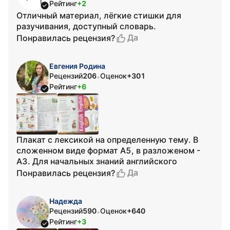
Рейтинг
+2
Отличный материал, лёгкие стишки для
разучивания, доступный словарь.
Да
Понравилась рецензия?
Евгения Родина
Рецензий
206
Оценок
+301
•
Рейтинг
+6
Плакат с лексикой на определенную тему. В
сложенном виде формат А5, в разложеном -
А3. Для начальных знаний английского
Да
Понравилась рецензия?
Надежда
Рецензий
590
Оценок
+640
•
Рейтинг
+3