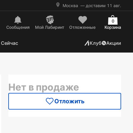
Москва
— доставим 11 авг.
0
Сообщения
Mой Лабиринт
Отложенные
Корзина
 Сейчас
Клуб
Акции
Нет в продаже
Отложить