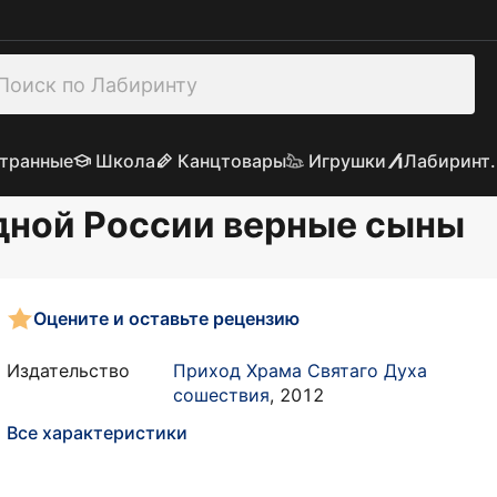
транные
Школа
Канцтовары
Игрушки
Лабиринт.
дной России верные сыны
Оцените и оставьте рецензию
Издательство
Приход Храма Святаго Духа
сошествия
,
2012
Все характеристики