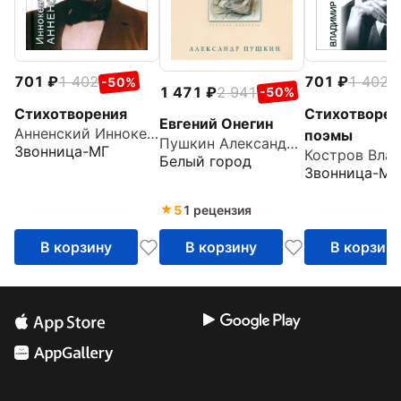
701
1 402
701
1 402
-50%
-
1 471
2 941
-50%
Стихотворения
Стихотворен
Евгений Онегин
Анненский Иннокентий Федорович
поэмы
Пушкин Александр Сергеевич
Звонница-МГ
Белый город
Звонница-МГ
5
1 рецензия
В корзину
В корзину
В корзин