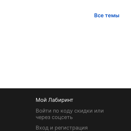
Все темы
Мой Лабиринт
Войти по коду скидки или
через соцсеть
Вход и регистрация