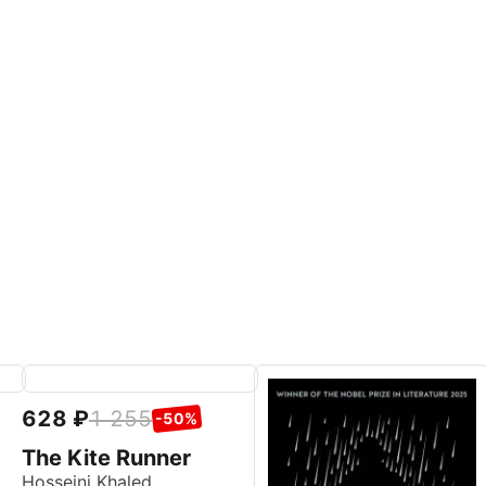
628
1 255
-50%
The Kite Runner
Hosseini Khaled