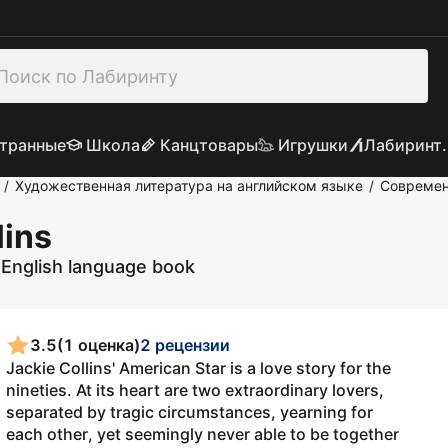
транные
Школа
Канцтовары
Игрушки
Лабиринт.
Художественная литература на английском языке
Современ
/
/
lins
English language book
3.5
(1 оценка)
2 рецензии
Jackie Collins' American Star is a love story for the
nineties. At its heart are two extraordinary lovers,
separated by tragic circumstances, yearning for
each other, yet seemingly never able to be together