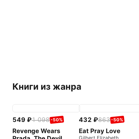
Книги из жанра
549
1 098
432
863
-50%
-50%
Revenge Wears
Eat Pray Love
Prada. The Devil
Gilbert Elizabeth