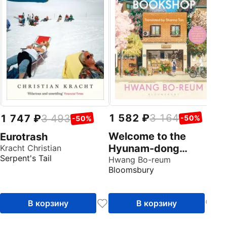
O`
Ti
1 582
3 164
1 747
3 493
-50%
-50%
Welcome to the
Eurotrash
Hyunam-dong
Kracht Christian
Serpent's Tail
Bookshop
Hwang Bo-reum
Bloomsbury
В корзину
В корзину