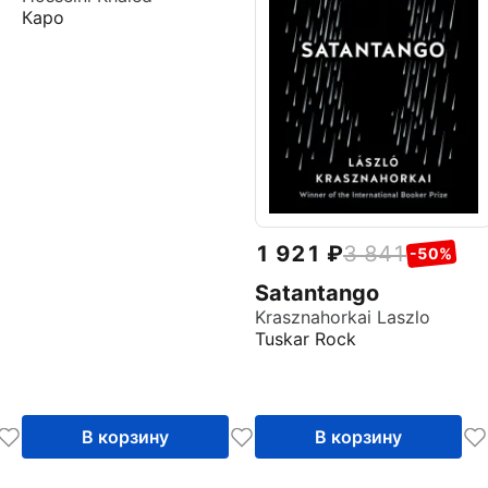
Каро
1 921
3 841
-50%
Satantango
Krasznahorkai Laszlo
Tuskar Rock
В корзину
В корзину