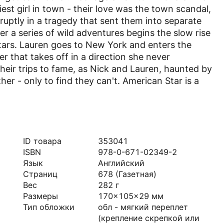
est girl in town - their love was the town scandal,
ruptly in a tragedy that sent them into separate
er a series of wild adventures begins the slow rise
stars. Lauren goes to New York and enters the
r that takes off in a direction she never
eir trips to fame, as Nick and Lauren, haunted by
her - only to find they can't. American Star is a
ID товара
353041
ISBN
978-0-671-02349-2
Язык
Английский
Страниц
678
(Газетная)
Вес
282
г
Размеры
170x105x29
мм
Тип обложки
обл - мягкий переплет
(крепление скрепкой или