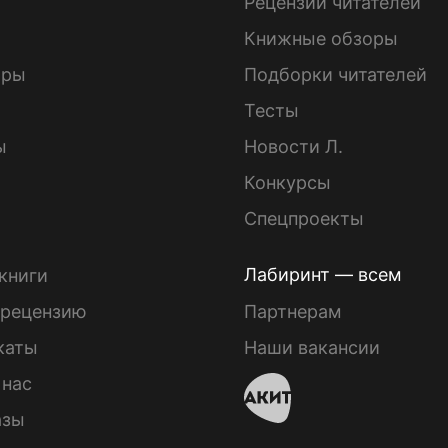
ы
Рецензии читателей
Книжные обзоры
ары
Подборки читателей
Тесты
ы
Новости Л.
Конкурсы
Спецпроекты
Лабиринт — всем
книги
 рецензию
Партнерам
каты
Наши вакансии
 нас
азы