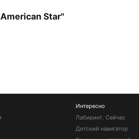
"American Star"
Интересно
и
Лабиринт. Сейчас
Детский навигатор