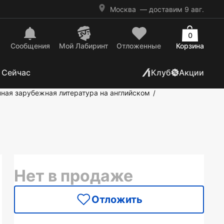
Москва
— доставим 9 авг.
0
Сообщения
Mой Лабиринт
Отложенные
Корзина
 Сейчас
Клуб
Акции
ная зарубежная литература на английском
/
Нет в продаже
Отложить