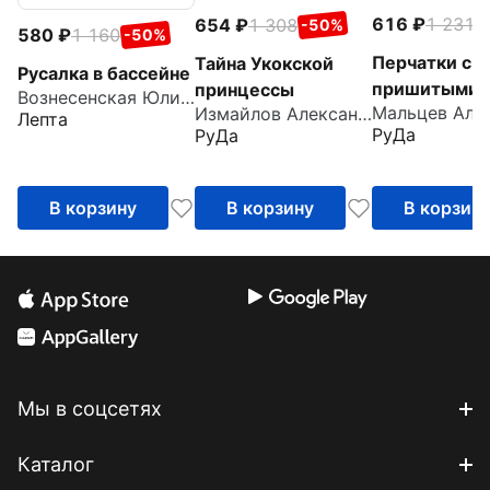
616
1 231
654
1 308
-
-50%
580
1 160
-50%
Перчатки с
Тайна Укокской
Русалка в бассейне
пришитыми
принцессы
Вознесенская Юлия Николаевна
Измайлов Александр
пальцами
Лепта
РуДа
РуДа
В корзину
В корзину
В корзин
Мы в соцсетях
Каталог