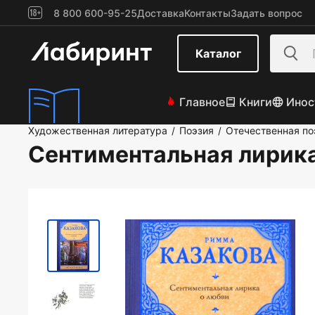
8 800 600-95-25
Доставка
Контакты
Задать вопрос
Каталог
Главное
Книги
Инос
Художественная литература
Поэзия
Отечественная по
/
/
Сентиментальная лирика