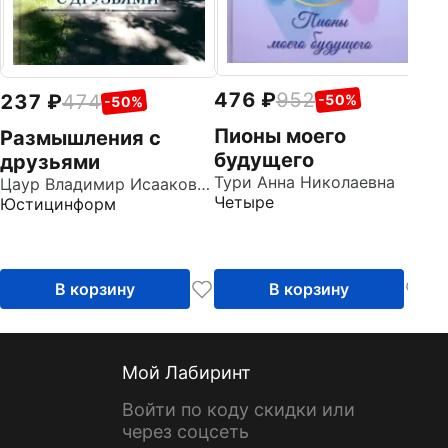
476
952
237
474
-50%
-50%
Пионы моего
Размышления с
будущего
друзьями
Тури Анна Николаевна
Цаур Владимир Исаакович
Четыре
Юстицинформ
В корзину
В корзину
Мой Лабиринт
Войти по коду скидки или
через соцсеть