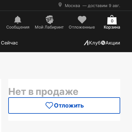
Москва
— доставим 9 авг.
0
Сообщения
Mой Лабиринт
Отложенные
Корзина
 Сейчас
Клуб
Акции
Нет в продаже
Отложить