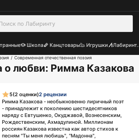
транные
Школа
Канцтовары
Игрушки
Лабиринт.
эзия
Современная отечественная поэзия
/
 о любви
: Римма Казакова
5
(2 оценки)
2 рецензии
Римма Казакова - необыкновенно лиричный поэт
- принадлежит к поколению шестидесятников
наряду с Евтушенко, Окуджавой, Вознесенским,
Рождественским, Ахмадулиной. Миллионам
россиян Казакова известна как автор стихов к
песням "Ты меня любишь", "Мадонна",