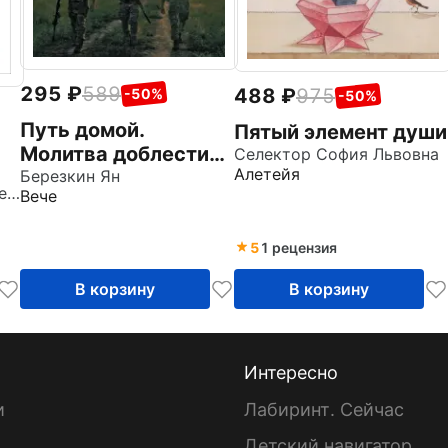
295
589
488
975
-50%
-50%
Путь домой.
Пятый элемент души
Молитва доблести
Селектор София Львовна
Алетейя
русской
Березкин Ян
Пушкина Ольга Анатольевна
Вече
5
1 рецензия
В корзину
В корзину
Интересно
и
Лабиринт. Сейчас
Детский навигатор