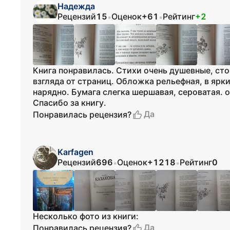
Надежда
Рецензий
15
Оценок
+61
Рейтинг
+2
•
•
Книга понравилась. Стихи очень душевные, сто
взгляда от страниц. Обложка рельефная, в ярк
нарядно. Бумага слегка шершавая, сероватая. 
Спасибо за книгу.
Да
Понравилась рецензия?
Karfagen
Рецензий
696
Оценок
+1218
Рейтинг
0
•
•
Несколько фото из книги:
Да
Понравилась рецензия?