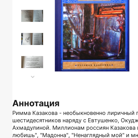
Аннотация
Римма Казакова - необыкновенно лиричный 
шестидесятников наряду с Евтушенко, Окуд
Ахмадулиной. Миллионам россиян Казакова и
любишь", "Мадонна", "Ненаглядный мой" и мн