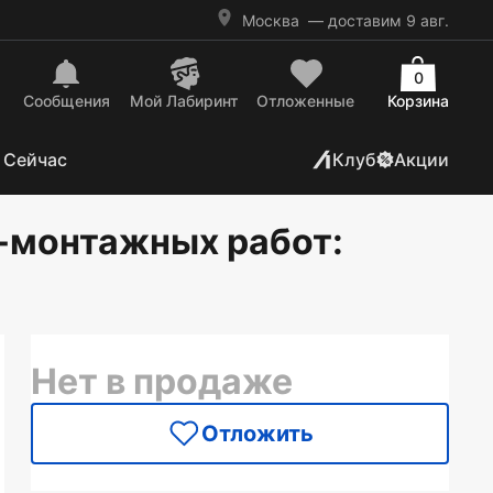
Москва
— доставим 9 авг.
0
Сообщения
Mой Лабиринт
Отложенные
Корзина
 Сейчас
Клуб
Акции
о-монтажных работ
:
Нет в продаже
Отложить