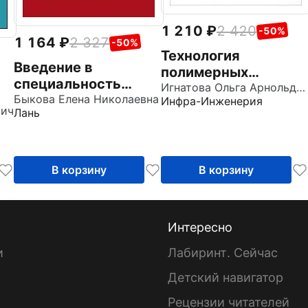
1 210
2 420
-50%
1 164
2 327
-50%
Технология
Введение в
полимерных
специальность
строительных
Игнатова Ольга Арнольдовна
Землеустройство и
Быкова Елена Николаевна
Инфра-Инженерия
материалов.
вич
Лань
кадастры. Учебное
Учебное пособие
пособие для вузов
В корзину
В корзину
Интересно
и
Лабиринт. Сейчас
Детский навигатор
ы
Рецензии читателей