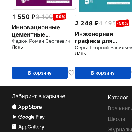
1 550
3 100
-50%
2 248
4 495
-50%
Инновационные
Инженерная
цементные
графика для
композиционные
Федюк Роман Сергеевич
Лань
строительных
Серга Георгий Василье
материалы. Учебник
Лань
специальностей.
для вузов
Учебник для СПО
В корзину
В корзину
Лабиринт в кармане
Каталог
Все книг
Школа
Журнал