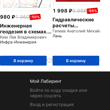
1 998
3 996
-50%
980
1 960
-50%
Гидравлические
расчеты
Инженерная
судоходных
Гапеев Анатолий Михайлович
геодезия в схемах.
Лань
шлюзов.
Учебное пособие
Ким Лев Владимирович
Инфра-Инженерия
Монография
В корзину
В корзину
Мой Лабиринт
Войти по коду скидки или
через соцсеть
Вход и регистрация