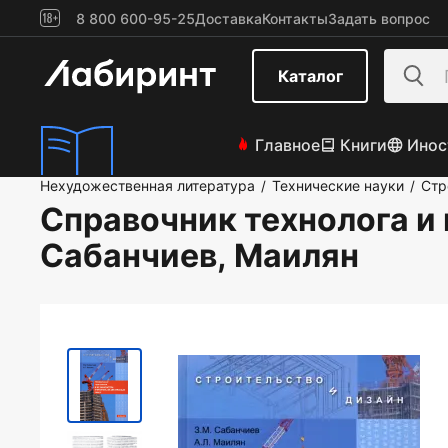
8 800 600-95-25
Доставка
Контакты
Задать вопрос
Каталог
Главное
Книги
Инос
Нехудожественная литература
Технические науки
Стр
/
/
Справочник технолога и
Сабанчиев, Маилян