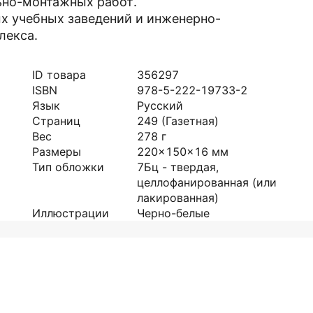
ьно-монтажных работ.
х учебных заведений и инженерно-
лекса.
ID товара
356297
ISBN
978-5-222-19733-2
Язык
Русский
Страниц
249
(Газетная)
Вес
278
г
Размеры
220x150x16
мм
Тип обложки
7Бц - твердая,
целлофанированная (или
лакированная)
Иллюстрации
Черно-белые