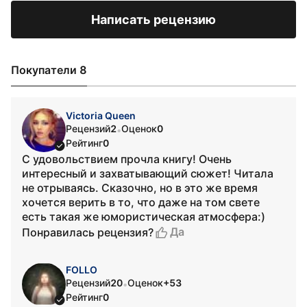
Написать рецензию
Покупатели 8
Victoria Queen
Рецензий
2
Оценок
0
•
Рейтинг
0
С удовольствием прочла книгу! Очень
интересный и захватывающий сюжет! Читала
не отрываясь. Сказочно, но в это же время
хочется верить в то, что даже на том свете
есть такая же юмористическая атмосфера:)
Да
Понравилась рецензия?
FOLLO
Рецензий
20
Оценок
+53
•
Рейтинг
0