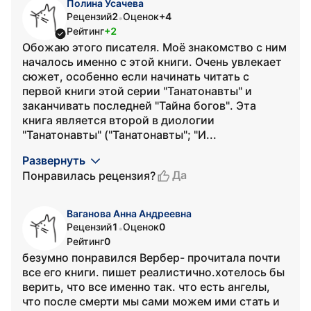
Полина Усачева
Рецензий
2
Оценок
+4
•
Рейтинг
+2
Обожаю этого писателя. Моё знакомство с ним
началось именно с этой книги. Очень увлекает
сюжет, особенно если начинать читать с
первой книги этой серии "Танатонавты" и
заканчивать последней "Тайна богов". Эта
книга является второй в диологии
"Танатонавты" ("Танатонавты"; "И...
Развернуть
Да
Понравилась рецензия?
Ваганова Анна Андреевна
Рецензий
1
Оценок
0
•
Рейтинг
0
безумно понравился Вербер- прочитала почти
все его книги. пишет реалистично.хотелось бы
верить, что все именно так. что есть ангелы,
что после смерти мы сами можем ими стать и