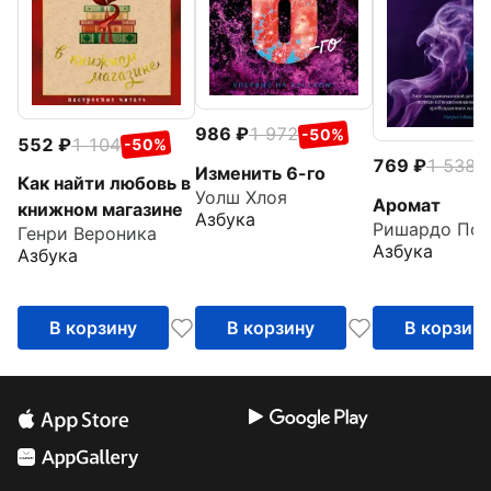
986
1 972
-50%
552
1 104
-50%
769
1 538
-
Изменить 6-го
Как найти любовь в
Уолш Хлоя
Аромат
книжном магазине
Азбука
Ришардо Пол
Генри Вероника
Азбука
Азбука
В корзину
В корзину
В корзин