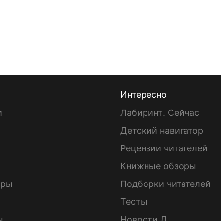
Интересно
и
Лабиринт. Сейчас
Детский навигатор
ы
Рецензии читателей
Книжные обзоры
ары
Подборки читателей
Тесты
ы
Новости Л.