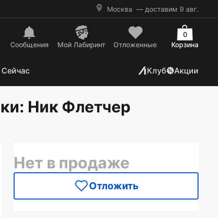
Москва
— доставим 9 авг.
0
Сообщения
Mой Лабиринт
Отложенные
Корзина
 Сейчас
Клуб
Акции
бки
: Ник Флетчер
Нет в продаже
Отложить