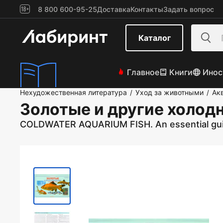
8 800 600-95-25
Доставка
Контакты
Задать вопрос
Каталог
Главное
Книги
Инос
Нехудожественная литература
Уход за животными
Ак
/
/
Золотые и другие холо
COLDWATER AQUARIUM FISH. An essential gui