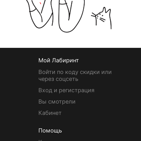
Мой Лабиринт
Войти по коду скидки или
через соцсеть
Вход и регистрация
Вы смотрели
Кабинет
Помощь