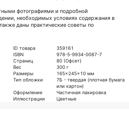
тными фотографиями и подробной
дении, необходимых условиях содержания в
 также даны практические советы по
ID товара
359161
ISBN
978-5-9934-0087-7
Страниц
80
(Офсет)
Вес
300
г
Размеры
165x245x10
мм
Тип обложки
7Б - твердая (плотная бумага
или картон)
Оформление
Частичная лакировка
Иллюстрации
Цветные