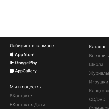
Лабиринт в кармане
Каталог
Все книг
Школа
Журнал
Игрушки
Мы в соцсетях
Канцтов
ВКонтакте
CD/DVD
ВКонтакте. Дети
Сувенир