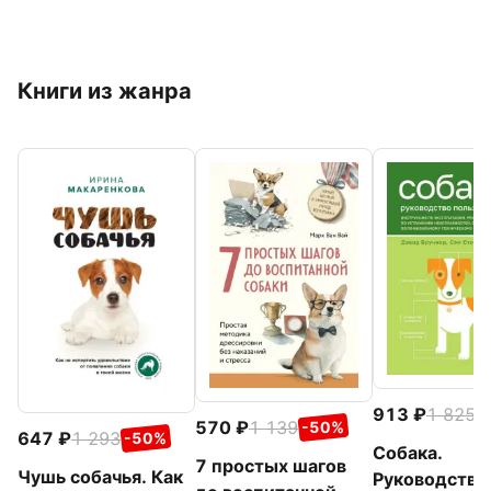
Книги из жанра
913
1 825
-
570
1 139
-50%
647
1 293
-50%
Собака.
7 простых шагов
Чушь собачья. Как
Руководство