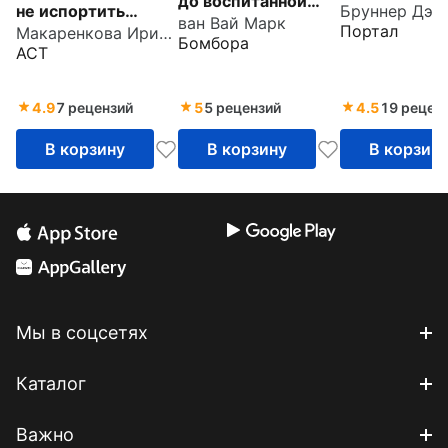
до воспитанной
не испортить
Бруннер Дэв
пользовател
ван Вай Марк
собаки. Простая
Портал
Макаренкова Ирина Владимировна
удовольствие от
Инструкция 
Бомбора
методика
АСТ
появления собаки в
эксплуатаци
дрессировки без
твоей жизни
рекомендац
наказания и
4.9
7 рецензий
5
5 рецензий
4.5
19 рецен
стресса
В корзину
В корзину
В корзин
Мы в соцсетях
Каталог
Важно