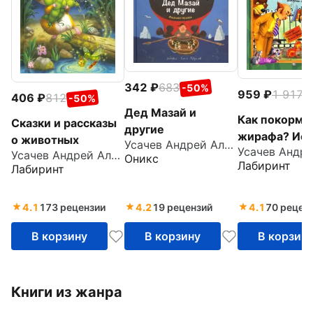
342
683
-50%
959
1 917
-
406
812
-50%
Дед Мазай и
Как покорми
Сказки и рассказы
другие
жирафа? Ист
о животных
Усачев Андрей Алексеевич
зоопарке
Усачев Андрей Алексеевич
Оникс
Лабиринт
Лабиринт
4.1
173 рецензии
4.2
19 рецензий
4.1
70 рецен
В корзину
В корзину
В корзин
Книги из жанра