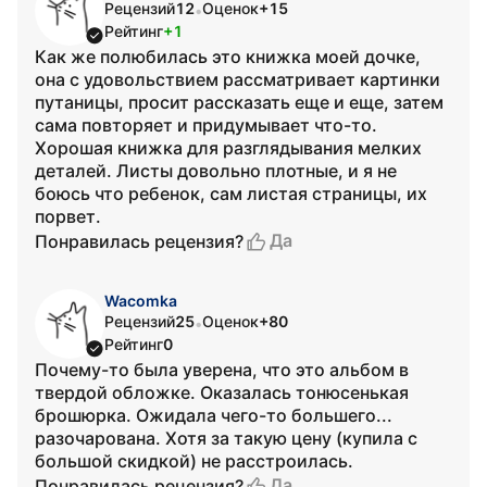
Рецензий
12
Оценок
+15
•
Рейтинг
+1
Как же полюбилась это книжка моей дочке,
она с удовольствием рассматривает картинки
путаницы, просит рассказать еще и еще, затем
сама повторяет и придумывает что-то.
Хорошая книжка для разглядывания мелких
деталей. Листы довольно плотные, и я не
боюсь что ребенок, сам листая страницы, их
порвет.
Да
Понравилась рецензия?
Wacomka
Рецензий
25
Оценок
+80
•
Рейтинг
0
Почему-то была уверена, что это альбом в
твердой обложке. Оказалась тонюсенькая
брошюрка. Ожидала чего-то большего...
разочарована. Хотя за такую цену (купила с
большой скидкой) не расстроилась.
Да
Понравилась рецензия?