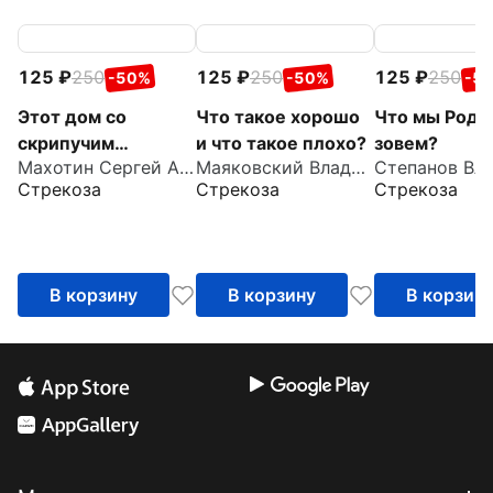
125
250
125
250
125
250
-50%
-50%
-5
Этот дом со
Что такое хорошо
Что мы Роди
скрипучим
и что такое плохо?
зовем?
Махотин Сергей Анатольевич
Маяковский Владимир Владимирович
крыльцом
Стрекоза
Стрекоза
Стрекоза
В корзину
В корзину
В корзин