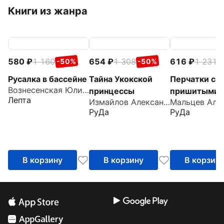
Книги из жанра
580
1 160
654
1 308
616
1 231
-50%
-50%
-
Русалка в бассейне
Тайна Укокской
Перчатки с
Вознесенская Юлия Николаевна
принцессы
пришитыми
Лепта
Измайлов Александр
пальцами
РуДа
РуДа
В корзину
В корзину
В корзин