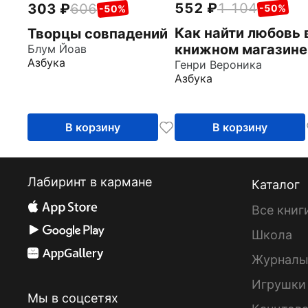
552
1 104
303
606
-50%
-50%
Как найти любовь 
Творцы совпадений
книжном магазине
Блум Йоав
Азбука
Генри Вероника
Азбука
В корзину
В корзину
Лабиринт в кармане
Каталог
Все книг
Школа
Журнал
Игрушки
Мы в соцсетях