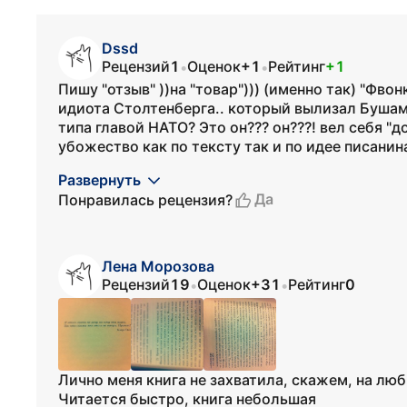
Dssd
Рецензий
1
Оценок
+1
Рейтинг
+1
•
•
Пишу "отзыв" ))на "товар"))) (именно так) "Фвонк
идиота Столтенберга.. который вылизал Бушам
типа главой НАТО? Это он??? он???! вел себя "д
убожество как по тексту так и по идее писанина.
Развернуть
Да
Понравилась рецензия?
Лена Морозова
Рецензий
19
Оценок
+31
Рейтинг
0
•
•
Лично меня книга не захватила, скажем, на люб
Читается быстро, книга небольшая