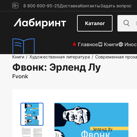
8 800 600-95-25
Доставка
Контакты
Задать вопрос
Каталог
Главное
Книги
Инос
Книги
Художественная литература
Современная проз
/
/
Фвонк
: Эрленд Лу
Fvonk