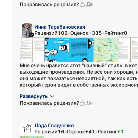
Да
Понравилась рецензия?
Инна Тарабановская
Рецензий
106
Оценок
+335
Рейтинг
0
•
•
Мне очень нравится этот "наивный" стиль, в кот
выходящие произведения. Не все они хороши, н
она может показаться неприятной, так как есть
который герои видят в собственных экскремент
Развернуть
Да
Понравилась рецензия?
Лада Гладченко
Рецензий
16
Оценок
+41
Рейтинг
+1
•
•