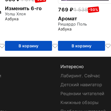
Изменить 6-го
769
1 538
-50%
в
Уолш Хлоя
Аромат
Азбука
Ришардо Поль
Азбука
В корзину
В корзину
Интересно
и
Лабиринт. Сейчас
Детский навигатор
ы
Рецензии читателей
Книжные обзоры