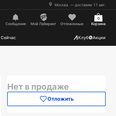
Москва
— доставим 11 авг.
0
Сообщения
Mой Лабиринт
Отложенные
Корзина
 Сейчас
Клуб
Акции
Нет в продаже
Отложить