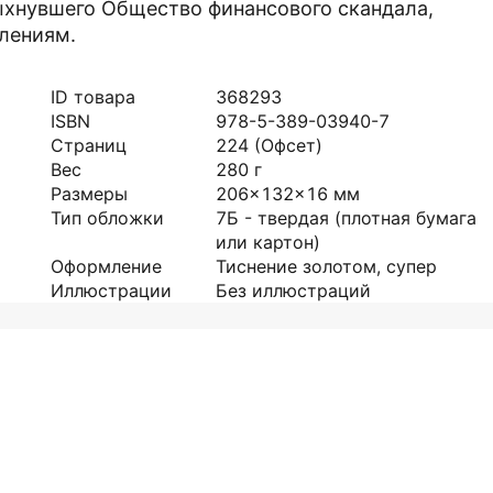
ыхнувшего Общество финансового скандала,
блениям.
ID товара
368293
ISBN
978-5-389-03940-7
Страниц
224
(Офсет)
Вес
280
г
Размеры
206x132x16
мм
Тип обложки
7Б - твердая (плотная бумага
или картон)
Оформление
Тиснение золотом, супер
Иллюстрации
Без иллюстраций