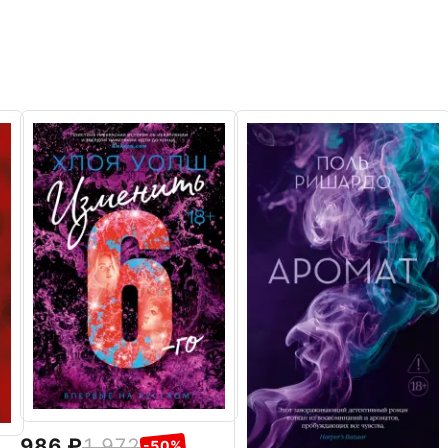
986
1 972
-50%