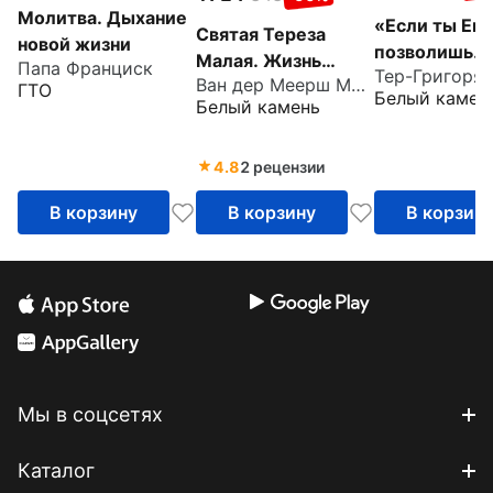
Молитва. Дыхание
«Если ты Ем
Святая Тереза
новой жизни
позволишь…
Малая. Жизнь
Папа Франциск
Жизнь свято
Ван дер Меерш Максенс
Терезы из Лизье,
ГТО
Белый камен
Маравильяс 
Белый камень
Учителя Церкви
– босой
кармелитки
4.8
2 рецензии
В корзину
В корзину
В корзин
Мы в соцсетях
Каталог