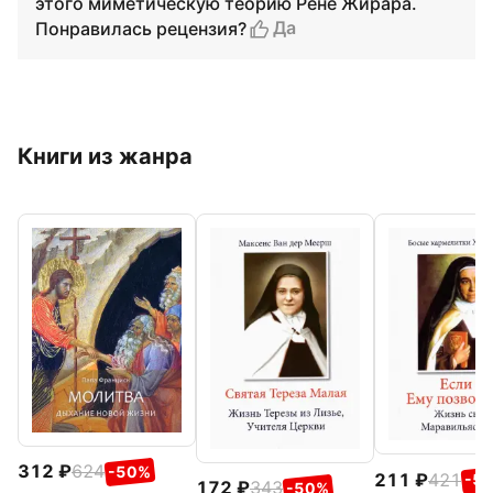
этого миметическую теорию Рене Жирара.
Да
Понравилась рецензия?
Книги из жанра
312
624
-50%
211
421
-5
172
343
-50%