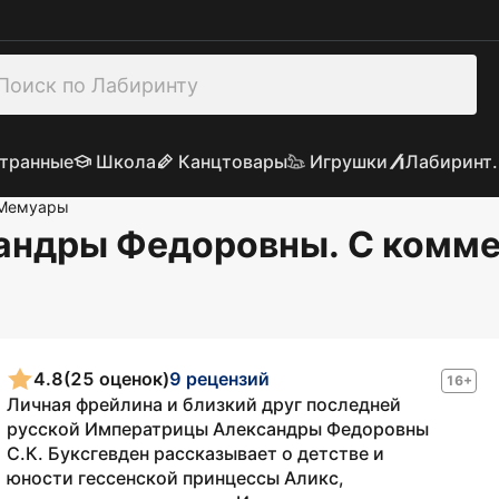
транные
Школа
Канцтовары
Игрушки
Лабиринт.
Мемуары
андры Федоровны. С комме
4.8
(25 оценок)
9 рецензий
16+
Личная фрейлина и близкий друг последней
русской Императрицы Александры Федоровны
С.К. Буксгевден рассказывает о детстве и
юности гессенской принцессы Аликс,