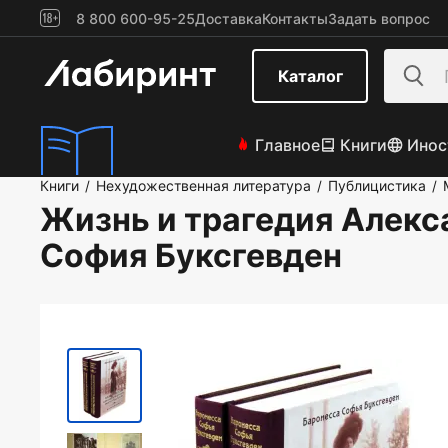
8 800 600-95-25
Доставка
Контакты
Задать вопрос
Каталог
Главное
Книги
Инос
Книги
Нехудожественная литература
Публицистика
/
/
/
Жизнь и трагедия Алекс
София Буксгевден