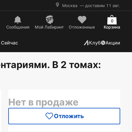
Москва
— доставим 11 авг.
0
Сообщения
Mой Лабиринт
Отложенные
Корзина
 Сейчас
Клуб
Акции
нтариями. В 2 томах
:
Нет в продаже
Отложить