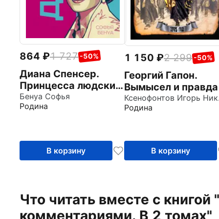
864
1 727
1 150
2 299
-50%
-50%
Диана Спенсер.
Георгий Гапон.
Принцесса людских
Вымысел и правда
сердец
Бенуа Софья
Ксен
Родина
Родина
В корзину
В корзину
Что читать вместе с книгой
комментариями. В 2 томах"