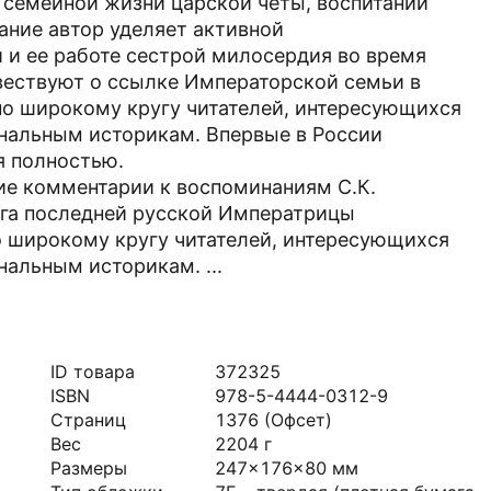
 семейной жизни царской четы, воспитании
ание автор уделяет активной
 и ее работе сестрой милосердия во время
вествуют о ссылке Императорской семьи в
но широкому кругу читателей, интересующихся
иональным историкам. Впервые в России
я полностью.
е комментарии к воспоминаниям С.К.
уга последней русской Императрицы
 широкому кругу читателей, интересующихся
ональным историкам. ...
ID товара
372325
ISBN
978-5-4444-0312-9
Страниц
1376
(Офсет)
Вес
2204
г
Размеры
247x176x80
мм