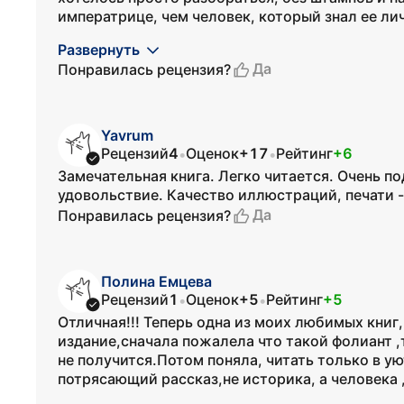
императрице, чем человек, который знал ее лич
Развернуть
Да
Понравилась рецензия?
Yavrum
Рецензий
4
Оценок
+17
Рейтинг
+6
•
•
Замечательная книга. Легко читается. Очень 
удовольствие. Качество иллюстраций, печати -
Да
Понравилась рецензия?
Полина Емцева
Рецензий
1
Оценок
+5
Рейтинг
+5
•
•
Отличная!!! Теперь одна из моих любимых книг
издание,сначала пожалела что такой фолиант ,
не получится.Потом поняла, читать только в у
потрясающий рассказ,не историка, а человека 