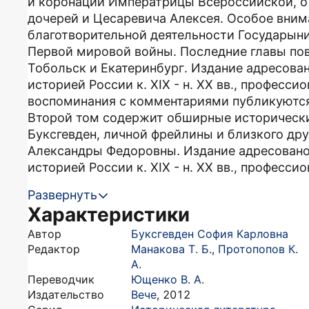
и коронации Императрицы Всероссийской, о
дочерей и Цесаревича Алексея. Особое вним
благотворительной деятельности Государыни
Первой мировой войны. Последние главы по
Тобольск и Екатеринбург. Издание адресова
историей России к. XIX - н. XX вв., професс
воспоминания с комментариями публикуютс
Второй том содержит обширные исторически
Буксгевден, личной фрейлины и близкого др
Александры Федоровны. Издание адресовано
историей России к. XIX - н. XX вв., професси
Развернуть
Характеристики
Автор
Буксгевден София Карловна
Редактор
Манакова Т. Б.
,
Протопопов К.
А.
Переводчик
Ющенко В. А.
Издательство
Вече
,
2012