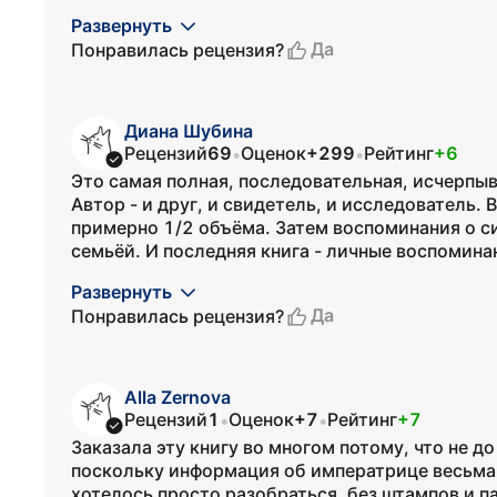
Развернуть
Да
Понравилась рецензия?
Диана Шубина
Рецензий
69
Оценок
+299
Рейтинг
+6
•
•
Это самая полная, последовательная, исчерп
Автор - и друг, и свидетель, и исследователь.
примерно 1/2 объёма. Затем воспоминания о с
семьёй. И последняя книга - личные воспоминан
Развернуть
Да
Понравилась рецензия?
Alla Zernova
Рецензий
1
Оценок
+7
Рейтинг
+7
•
•
Заказала эту книгу во многом потому, что не д
поскольку информация об императрице весьма 
хотелось просто разобраться, без штампов и п