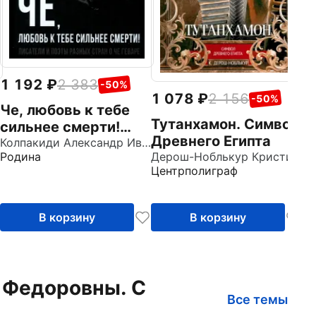
1 192
2 383
-50%
1 078
2 156
-50%
Че, любовь к тебе
Тутанхамон. Символ
сильнее смерти!
Древнего Египта
Писатели и поэты
Колпакиди Александр Иванович
Дерош-Ноблькур Кристиана
Родина
разных стран о Че
Центрполиграф
Геваре
В корзину
В корзину
ы Федоровны. С
Все темы