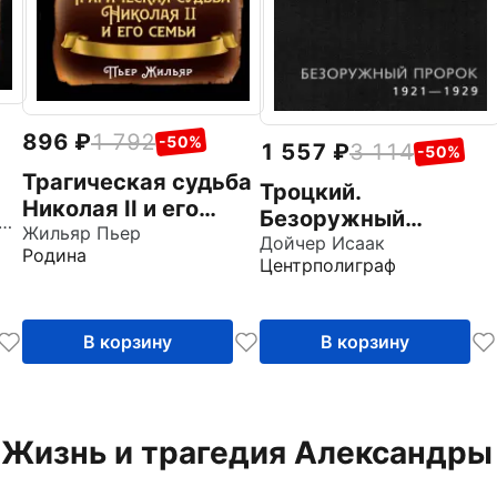
896
1 792
-50%
1 557
3 114
-50%
Трагическая судьба
Троцкий.
Николая II и его
Безоружный
офонтов Игорь Николаевич
семьи
Жильяр Пьер
пророк. 1921 1929
Дойчер Исаак
Родина
Центрполиграф
гг.
В корзину
В корзину
 "Жизнь и трагедия Александр