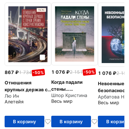
1 076
2 151
867
1 734
-50%
-50%
1 076
2 15
Когда падали
Отношения
Невоенные у
стены…
крупных держав с
безопасност
Шпор Кристина
Лю Ин
Переустройство
точки зрения
Весь мир
Алетейя
Весь мир
мира после 1989
конструктивизма
года
В корзину
В корзину
В корзин