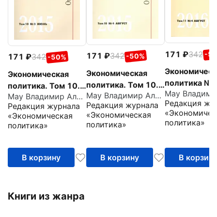
171
342
-5
171
342
-50%
171
342
-50%
Экономическ
Экономическая
Экономическая
политика №
политика. Том 10.
политика. Том 10.
Мау Владимир Александрович
№4 август 2015
Мау Владимир Александрович
№3 июнь 2015
Редакция жу
Редакция журнала
Редакция журнала
«Экономичес
«Экономическая
«Экономическая
политика»
политика»
политика»
В корзину
В корзину
В корзин
Книги из жанра