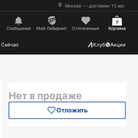
Москва
— доставим 10 авг.
0
Сообщения
Mой Лабиринт
Отложенные
Корзина
 Сейчас
Клуб
Акции
Нет в продаже
Отложить