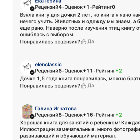
Екатерина
Рецензий
4
Оценок
+1
Рейтинг
0
•
•
Взяла книгу для дочки 2 лет, но книга я явно н
нечего учить. Животных и одежду мы знаем, а 
еще рано. Наверно после изучения птиц книгу 
ошиблась с выбором.
Да
Понравилась рецензия?
elenclassic
Рецензий
6
Оценок
+11
Рейтинг
+2
•
•
Дочке 1,5 года книга понравилась, можно брать
Да
Понравилась рецензия?
Галина Игнатова
Рецензий
8
Оценок
+16
Рейтинг
+2
•
•
Хорошая книга для занятий с ребенком! Каждая
Иллюстрации замечательные, много фотографи
развивающий и обучающий материал.