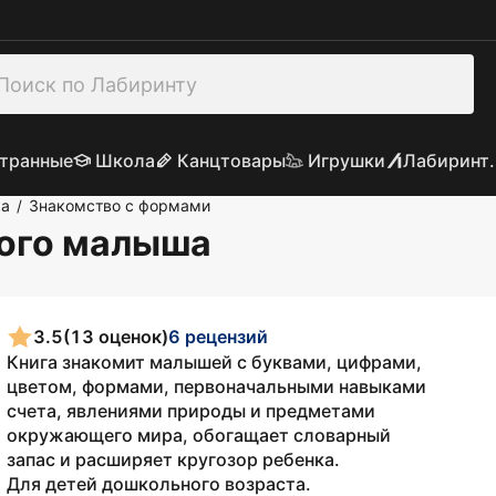
транные
Школа
Канцтовары
Игрушки
Лабиринт.
ка
Знакомство с формами
/
ного малыша
3.5
(13 оценок)
6 рецензий
Книга знакомит малышей с буквами, цифрами,
цветом, формами, первоначальными навыками
счета, явлениями природы и предметами
окружающего мира, обогащает словарный
запас и расширяет кругозор ребенка.
Для детей дошкольного возраста.