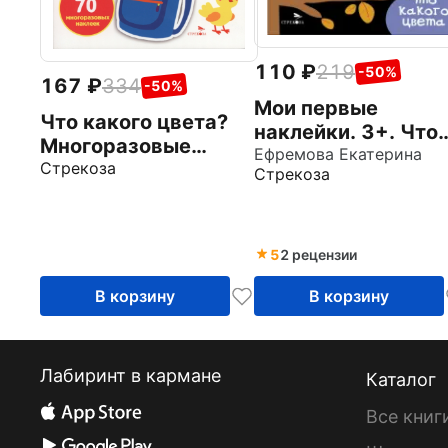
110
219
-50%
167
334
-50%
Мои первые
Что какого цвета?
наклейки. 3+. Что
Многоразовые
какого цвета
Ефремова Екатерина
наклейки для
Стрекоза
Стрекоза
малышей
5
2 рецензии
В корзину
В корзину
Лабиринт в кармане
Каталог
Все книг