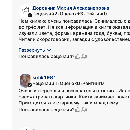
Доронина Мария Александровна
Рецензий
2
Оценок
+3
Рейтинг
0
•
•
Нам книжка очень понравилась. Занималась с д
до трёх лет. Не вся информация в книге оказал
изучали цвета, формы, времена года, буквы, тр
Читали скороговорки, загадки с удовольствием.
Развернуть
Да
Понравилась рецензия?
kotik1981
Рецензий
1
Оценок
0
Рейтинг
0
•
•
Очень интересная и познавательная книга. Ил
рассматривать картинки. Книга занимает поче
Пригодится как старшему так и младшему.
Да
Понравилась рецензия?