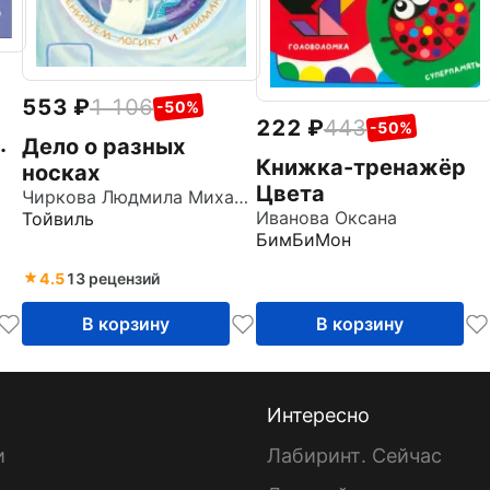
553
1 106
-50%
222
443
-50%
Дело о разных
Книжка-тренажёр
носках
Цвета
Чиркова Людмила Михайловна
Иванова Оксана
Тойвиль
БимБиМон
4.5
13 рецензий
В корзину
В корзину
Интересно
и
Лабиринт. Сейчас