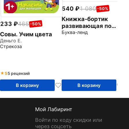
540
1 080
-50%
Книжка-бортик
233
465
-50%
развивающая по
методике Г. Домана
Буква-ленд
Совы. Учим цвета
Я изучаю цвета
Деньго Е.
Стрекоза
5
5 рецензий
В корзину
В корзину
Мой Лабиринт
Войти по коду скидки или
через соцсеть