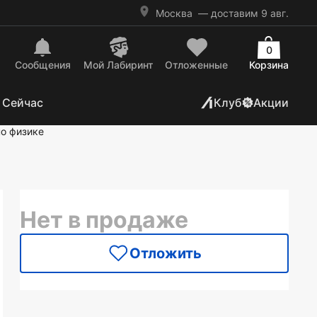
Москва
— доставим 9 авг.
0
Сообщения
Mой Лабиринт
Отложенные
Корзина
 Сейчас
Клуб
Акции
по физике
Нет в продаже
Отложить