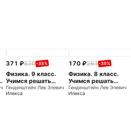
371
570
170
261
-35%
-35%
Физика. 9 класс.
Физика. 8 класс.
Учимся решать
Учимся решать
ич
задачи. Подробные
Генденштейн Лев Элевич
задачи. Подробные
Генденштейн Лев Элевич
Илекса
Илекса
решения.
решения.
Подсказки. Ответы
Подсказки. Ответы