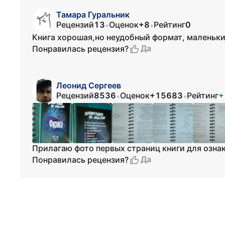
Тамара Гуральник
Рецензий
13
Оценок
+8
Рейтинг
0
•
•
Книга хорошая,но неудобный формат, маленьки
Да
Понравилась рецензия?
Леонид Сергеев
Рецензий
8536
Оценок
+15683
Рейтинг
+
•
•
Прилагаю фото первых страниц книги для озна
Да
Понравилась рецензия?