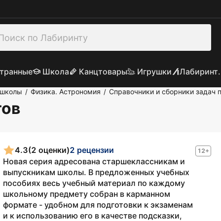
транные
Школа
Канцтовары
Игрушки
Лабиринт.
 школы
Физика. Астрономия
Справочники и сборники задач 
/
/
тов
4.3
(2 оценки)
2 рецензии
12+
Новая серия адресована старшеклассникам и
выпускникам школы. В предложенных учебных
пособиях весь учебный материал по каждому
школьному предмету собран в карманном
формате - удобном для подготовки к экзаменам
и к использованию его в качестве подсказки,