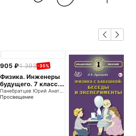
905
1 393
6
-35%
Физика. Инженеры
Н
будущего. 7 класс.
а
Углублённый
Панебратцев Юрий Анатольевич
м
Просвещение
Ин
уровень. Задачник.
д
Учебное пособие