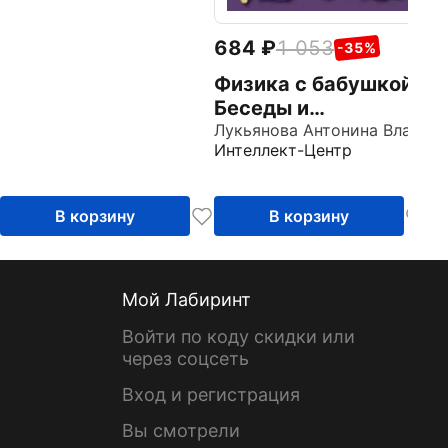
684
1 053
-35%
Физика с бабушкой.
Беседы и
эксперименты
Лукьянова Антонина Владимировна
Интеллект-Центр
В корзину
В корзину
Мой Лабиринт
Войти по коду скидки или
через соцсеть
Вход и регистрация
Вы смотрели