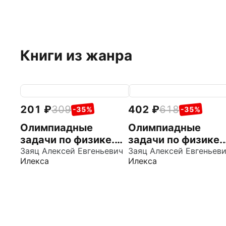
Книги из жанра
201
309
402
618
-35%
-35%
Олимпиадные
Олимпиадные
задачи по физике.
задачи по физике.
7-11 классы.
Заяц Алексей Евгеньевич
7-11 классы.
Заяц Алексей Евгеньев
Илекса
Илекса
Школьный этап
Муниципальный
этап