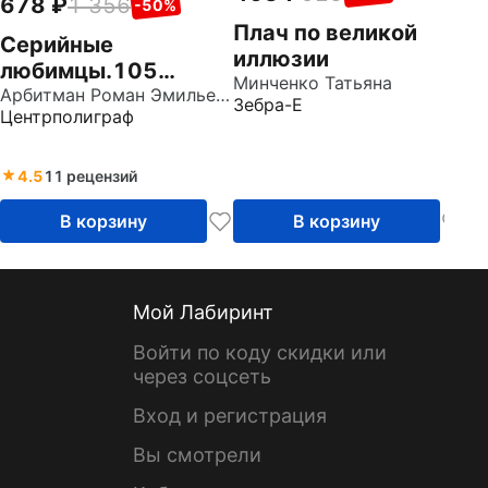
678
1 356
-50%
Плач по великой
Серийные
иллюзии
любимцы.105
Минченко Татьяна
современных
Арбитман Роман Эмильевич
Зебра-Е
Центрполиграф
сериалов, на
которые не жаль
потратить время
4.5
11 рецензий
В корзину
В корзину
Мой Лабиринт
Войти по коду скидки или
через соцсеть
Вход и регистрация
Вы смотрели