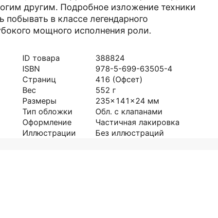
ногим другим. Подробное изложение техники
ь побывать в классе легендарного
убокого мощного исполнения роли.
ID товара
388824
ISBN
978-5-699-63505-4
Страниц
416
(Офсет)
Вес
552
г
Размеры
235x141x24
мм
Тип обложки
Обл. с клапанами
Оформление
Частичная лакировка
Иллюстрации
Без иллюстраций