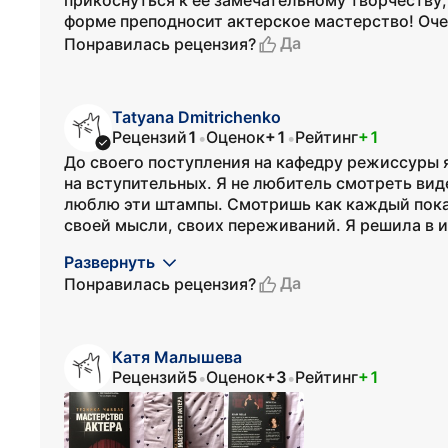
прикоснуться к ее замечательному творчеству,
форме преподносит актерское мастерство! Оче
Да
Понравилась рецензия?
Tatyana Dmitrichenko
Рецензий
1
Оценок
+1
Рейтинг
+1
•
•
До своего поступления на кафедру режиссуры я
на вступительных. Я не любитель смотреть вид
люблю эти штампы. Смотришь как каждый показ
своей мысли, своих переживаний. Я решила в и
Развернуть
Да
Понравилась рецензия?
Катя Малышева
Рецензий
5
Оценок
+3
Рейтинг
+1
•
•