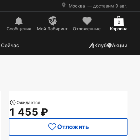
Москва
— доставим 9 авг.
0
Сообщения
Mой Лабиринт
Отложенные
Корзина
 Сейчас
Клуб
Акции
Ожидается
1 455
Отложить