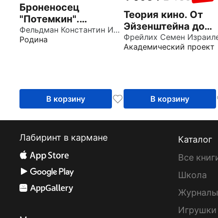
Броненосец
Теория кино. От
"Потемкин".
Эйзенштейна до
Корабль, легенда,
Фельдман Константин Исидорович
Тарковского.
Родина
фильм
Академический проект
Учебник для вузов
В корзину
В корзину
Лабиринт в кармане
Каталог
Все книг
Школа
Журнал
Игрушки