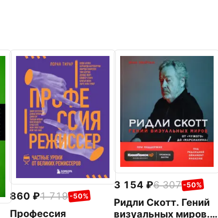
3 154
6 307
-50%
860
1 719
-50%
Ридли Скотт. Гений
Профессия
визуальных миров.