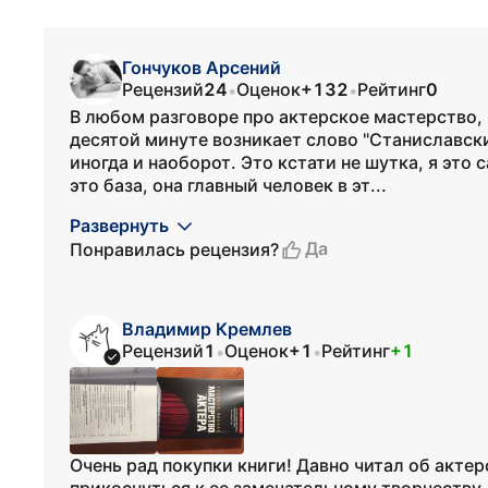
Гончуков Арсений
Рецензий
24
Оценок
+132
Рейтинг
0
•
•
В любом разговоре про актерское мастерство, 
десятой минуте возникает слово "Станиславский
иногда и наоборот. Это кстати не шутка, я это
это база, она главный человек в эт...
Развернуть
Да
Понравилась рецензия?
Владимир Кремлев
Рецензий
1
Оценок
+1
Рейтинг
+1
•
•
Очень рад покупки книги! Давно читал об акте