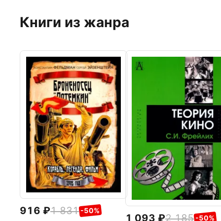
Книги из жанра
916
1 831
-50%
1 093
2 185
-50%