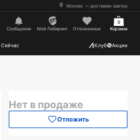
Москва
— доставим завтра
0
Сообщения
Mой Лабиринт
Отложенные
Корзина
 Сейчас
Клуб
Акции
Нет в продаже
Отложить