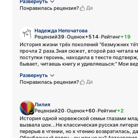
Развернуть
Да
Понравилась рецензия?
Надежда Непочатова
Рецензий
39
Оценок
+514
Рейтинг
+19
•
•
История жизни трёх поколений "безмужних тёто
прочла 2 раза.Зная сюжет, второй раз читала 
поступки героинь, находила в тексте подтвер
бывает, читаешь книгу и удивляешься:" Мои ведь
Развернуть
Да
Понравилась рецензия?
Лилия
Рецензий
20
Оценок
+60
Рейтинг
+2
•
•
История одной норвежской семьи глазами млад
вызвала шок...Не классическая русская литера
перерыв в чтении, но к чтению возвратилась, д
Обрубленный палец - он или не он? Автоавария - 