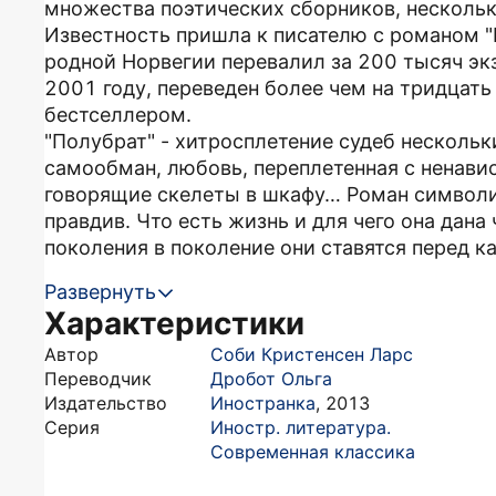
множества поэтических сборников, нескольк
Известность пришла к писателю с романом "B
родной Норвегии перевалил за 200 тысяч эк
2001 году, переведен более чем на тридцат
бестселлером.
"Полубрат" - хитросплетение судеб несколь
самообман, любовь, переплетенная с ненави
говорящие скелеты в шкафу… Роман символич
правдив. Что есть жизнь и для чего она дана
поколения в поколение они ставятся перед к
Развернуть
Характеристики
Автор
Соби Кристенсен Ларс
Переводчик
Дробот Ольга
Издательство
Иностранка
,
2013
Серия
Иностр. литература.
Современная классика