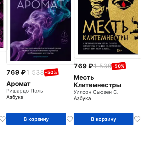
769
1 538
-50%
769
1 538
-50%
Месть
Аромат
Клитемнестры
Ришардо Поль
Уилсон Сьюзен С.
Азбука
Азбука
В корзину
В корзину