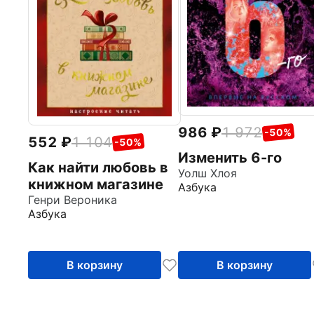
986
1 972
-50%
552
1 104
-50%
Изменить 6-го
Как найти любовь в
Уолш Хлоя
книжном магазине
Азбука
Генри Вероника
Азбука
В корзину
В корзину