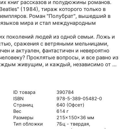
их книг рассказов и полудюжины романов.
eatles" (1984), тираж которого только в
земпляров. Роман "Полубрат", вышедший в
ь языков мира и стал международным
ких поколений людей из одной семьи. Ложь и
стью, сражения с ветряными мельницами,
ен и актуален, фантастичен и невероятно
 человеку? Проклятые вопросы, и все равно из
аждым живущим, и каждый, независимо от ...
ID товара
390784
ISBN
978-5-389-05482-0
Страниц
640
(Офсет)
Вес
614
г
Размеры
215x150x36
мм
Тип обложки
7Бц - твердая,