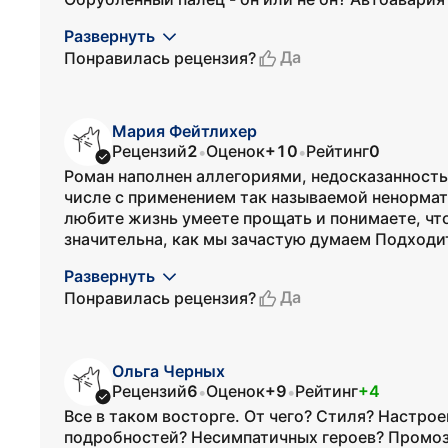
Развернуть
Да
Понравилась рецензия?
Мария Фейтлихер
Рецензий
2
Оценок
+10
Рейтинг
0
•
•
Роман наполнен аллегориями, недосказанностью
числе с применением так называемой ненорматив
любите жизнь умеете прощать и понимаете, чт
значительна, как мы зачастую думаем Подходит 
Развернуть
Да
Понравилась рецензия?
Ольга Черных
Рецензий
6
Оценок
+9
Рейтинг
+4
•
•
Все в таком восторге. От чего? Стиля? Настр
подробностей? Несимпатичных героев? Промо