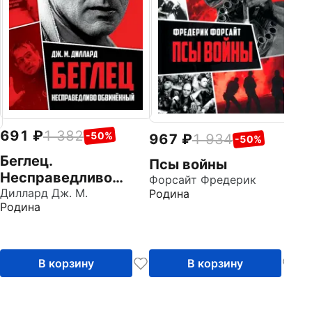
691
1 382
-50%
967
1 934
-50%
Беглец.
Псы войны
Несправедливо
Форсайт Фредерик
обвиненный
Диллард Дж. М.
Родина
Родина
В корзину
В корзину