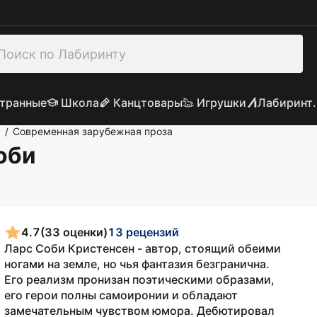
транные
Школа
Канцтовары
Игрушки
Лабиринт.
а
Современная зарубежная проза
/
оби
4.7
(33 оценки)
13 рецензий
Ларс Соби Кристенсен - автор, стоящий обеими
ногами на земле, но чья фантазия безгранична.
Его реализм пронизан поэтическими образами,
его герои полны самоиронии и обладают
замечательным чувством юмора. Дебютировал