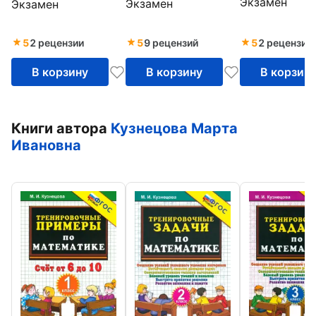
Экзамен
Экзамен
Экзамен
работы. ФГО
работы. Величины
и единицы их
измерения. ФГОС
5
2 рецензии
5
9 рецензий
5
2 рецензии
В корзину
В корзину
В корзин
Книги автора
Кузнецова Марта
Ивановна