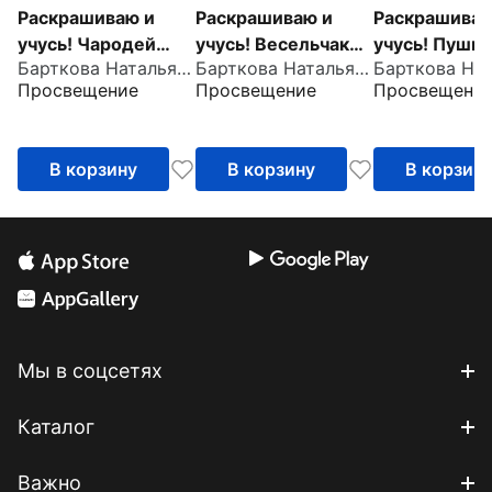
Раскрашиваю и
Раскрашиваю и
Раскрашиваю
учусь! Чародей
учусь! Весельчак
учусь! Пушис
Барткова Наталья Александровна
Барткова Наталья Александровна
Чарли и поющая
Чудесник и
лесные жите
Просвещение
Просвещение
Просвещени
туча. Сочетания ча/
волшебная щука.
Сочетания ж
ща
Сочетания чу/щу
В корзину
В корзину
В корзин
Мы в соцсетях
Каталог
Важно