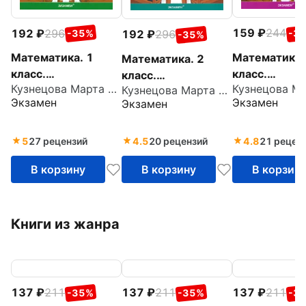
159
244
192
296
-3
192
296
-35%
-35%
Математика.
Математика. 1
Математика. 2
класс.
класс.
класс.
Кузнецова Марта Ивановна
Тренировоч
Кузнецова Марта Ивановна
Тренировочные
Тренировочные
Экзамен
Экзамен
Экзамен
задачи. ФГО
примеры. Счет от 6
задачи. ФГОС
до 10. ФГОС
5
27 рецензий
4.5
20 рецензий
4.8
21 рецен
В корзину
В корзину
В корзин
Книги из жанра
137
211
137
211
137
211
-35%
-35%
-3