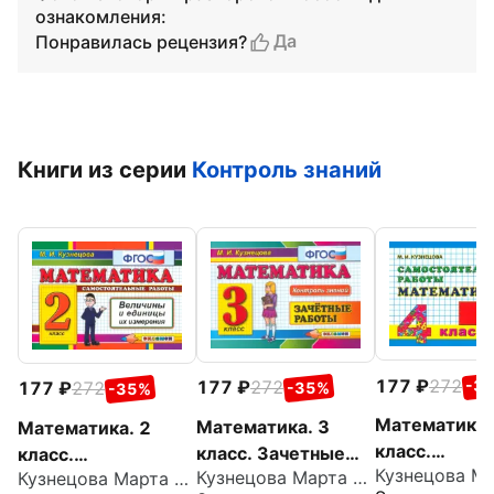
ознакомления:
Да
Понравилась рецензия?
Книги из серии
Контроль знаний
177
272
177
272
-3
177
272
-35%
-35%
Математика.
Математика. 3
Математика. 2
класс.
класс. Зачетные
класс.
Кузнецова Марта Ивановна
Самостояте
Кузнецова Марта Ивановна
работы. ФГОС
Самостоятельные