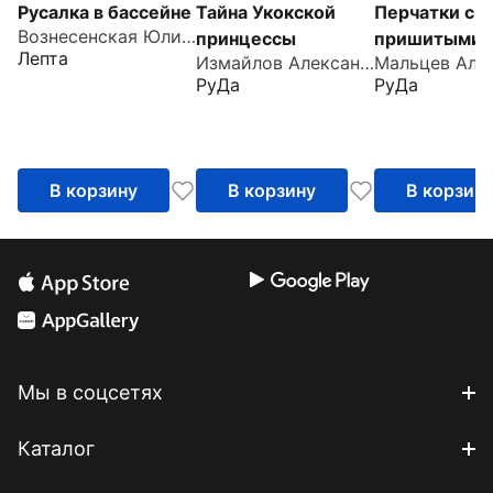
Русалка в бассейне
Тайна Укокской
Перчатки с
Вознесенская Юлия Николаевна
принцессы
пришитыми
Лепта
Измайлов Александр
пальцами
РуДа
РуДа
В корзину
В корзину
В корзин
Мы в соцсетях
Каталог