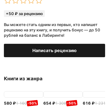
+50 ₽ за рецензию
Вы можете стать одним из первых, кто напишет
рецензию на эту книгу, и получить бонус — до 50
рублей на баланс в Лабиринте!
Написать рецензию
Книги из жанра
580
1 160
654
1 308
616
1 231
-50%
-50%
-