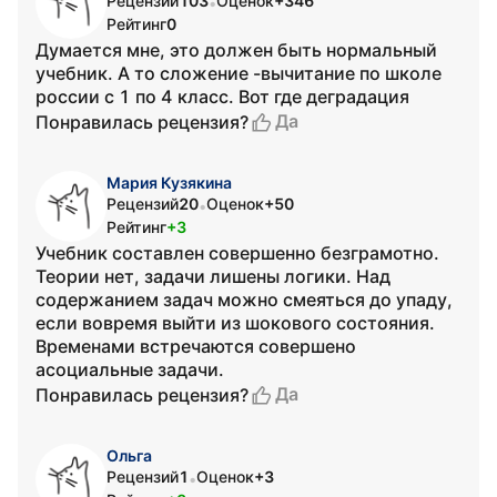
Рецензий
103
Оценок
+346
•
Рейтинг
0
Думается мне, это должен быть нормальный
учебник. А то сложение -вычитание по школе
россии с 1 по 4 класс. Вот где деградация
Да
Понравилась рецензия?
Мария Кузякина
Рецензий
20
Оценок
+50
•
Рейтинг
+3
Учебник составлен совершенно безграмотно.
Теории нет, задачи лишены логики. Над
содержанием задач можно смеяться до упаду,
если вовремя выйти из шокового состояния.
Временами встречаются совершено
асоциальные задачи.
Да
Понравилась рецензия?
Ольга
Рецензий
1
Оценок
+3
•