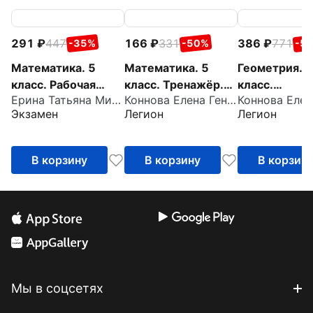
291
447
166
331
386
771
-35%
-50%
-5
Математика. 5
Математика. 5
Геометрия. 9
класс. Рабочая
класс. Тренажёр.
класс.
Ерина Татьяна Михайловна
Коннова Елена Генриевна
тетрадь к учебнику
Все темы курса
Тренировочн
Экзамен
Легион
Легион
Н. Я. Виленкина и
тетрадь
др.
В корзину
В корзину
В корзин
Мы в соцсетях