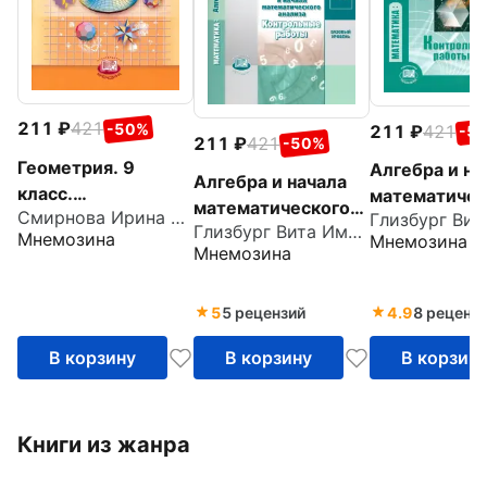
211
421
-50%
211
421
-5
211
421
-50%
Геометрия. 9
Алгебра и на
Алгебра и начала
класс.
математичес
математического
Смирнова Ирина Михайловна
Дидактические
анализа. 10 
Глизбург Вита Иммануиловна
анализа. 11 класс.
Мнемозина
Мнемозина
материалы.
Контрольны
Мнемозина
Контрольные
Учебное пособие
работы. Баз
работы. Базовый
уровень. ФГ
уровень. ФГОС
5
5 рецензий
4.9
8 реценз
В корзину
В корзину
В корзин
Книги из жанра