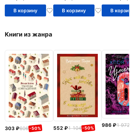
В корзину
В корзину
В корзин
Книги из жанра
986
1 972
-
552
1 104
303
606
-50%
-50%