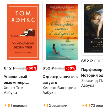
652
1 303
-
612
1 223
652
1 303
-50%
-50%
Парфюмер.
История одн
Уникальный
Однажды ночью в
Зюскинд Пат
убийцы
экземпляр.
августе
Азбука
Хэнкс Том
Хислоп Виктория
Истории о том о
Азбука
Азбука
сём
5
1 рецензия
5
2 рецензии
4.5
73 рецен