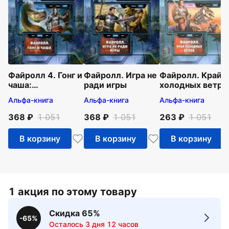
Файролл 4. Гонг и
Файролл. Игра не
Файролл. Край
чаша:
ради игры
холодных ветро
Фантастический
Альфа-книга
Альфа-книга
Альфа-книга
роман
368
1 051
368
1 051
263
1 051
В корзину
В корзину
В корзину
1 акция по этому товару
Скидка 65%
-65%
Осталось 3 дня 12 часов