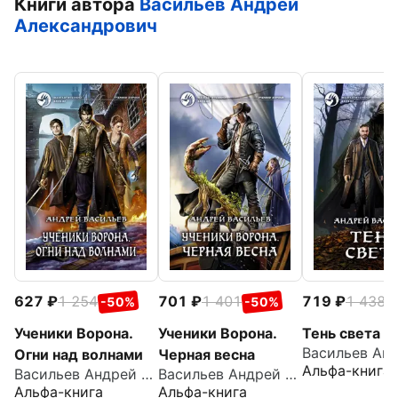
Книги автора
Васильев Андрей
Александрович
627
1 254
701
1 401
719
1 438
-50%
-50%
-
Ученики Ворона.
Ученики Ворона.
Тень света
Огни над волнами
Черная весна
Альфа-книга
Васильев Андрей Александрович
Васильев Андрей Александрович
Альфа-книга
Альфа-книга