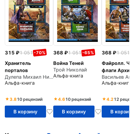
315
1 051
368
1 051
368
1 051
-70%
-65%
-
Хранитель
Война Теней
Файролл. Че
Трой Николай
порталов
флаги Архип
Альфа-книга
Дулепа Михаил Николаевич
Альфа-книга
Альфа-книга
3.8
10 рецензий
4.6
10 рецензий
4.2
12 рецен
В корзину
В корзину
В корзин