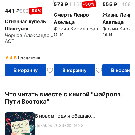
578
1 155
555
1 109
-50%
-
441
882
-50%
Смерть Ленро
Жизнь Ленро
Огненная купель
Авельца
Авельца
Шантунга
Фокин Кирилл Валерьевич
ОГИ
ОГИ
Чернов Александр Борисович
АСТ
4.5
1 рецензия
В корзину
В корзину
В корзин
Что читать вместе с книгой "Файролл.
Пути Востока"
В новом году я обещаю...
Декабрь 2023
•
19 221