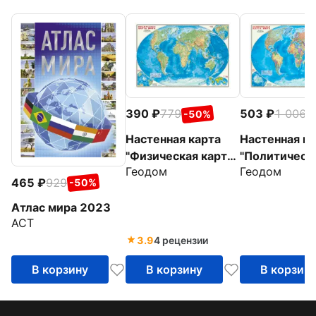
390
779
503
1 006
-50%
-
Настенная карта
Настенная ка
"Физическая карта
"Политическ
Геодом
Геодом
мира" (в тубусе)
карта мира" 
465
929
-50%
тубусе)
Атлас мира 2023
АСТ
3.9
4 рецензии
В корзину
В корзину
В корзин