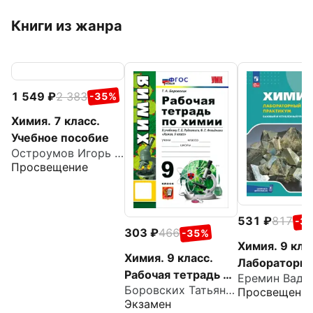
Книги из жанра
1 549
2 383
-35%
Химия. 7 класс.
Учебное пособие
Остроумов Игорь Геннадьевич
Просвещение
531
817
-3
303
466
-35%
Химия. 9 кла
Химия. 9 класс.
Лабораторн
Рабочая тетрадь к
практикум с
Боровских Татьяна Анатольевна
учебнику Г. Е.
Просвещени
цифровым
Экзамен
Рудзитиса, Ф. Г.
дополнением