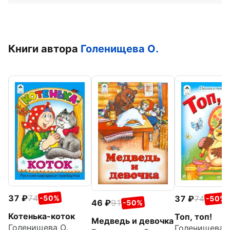
Книги автора
Голенищева О.
37
74
37
74
-50%
-50%
46
91
-50%
Котенька-коток
Топ, топ!
Медведь и девочка
Голенищева О.
Голенищева О