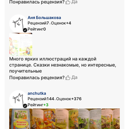
Да
Понравилась рецензия?
Аня Большакова
Рецензий
7
Оценок
+4
•
Рейтинг
0
Много ярких иллюстраций на каждой
странице. Сказки незнакомые, но интересные,
поучительные
Да
Понравилась рецензия?
anchutka
Рецензий
144
Оценок
+376
•
Рейтинг
+3