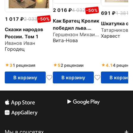
2 016
4 032
-50%
691
1 381
-
1 017
2 033
-50%
Как Братец Кролик
Шкатулка ск
победил льва.
Сказки народов
Татарников 
Гершензон Михаил Абрамович
Сказки о животных
Харвест
России. Том 1
Вита-Нова
Иванов Иван
Городец
3
1 рецензия
5
2 рецензии
4.1
4 реценз
В корзину
В корзину
В корзин
Мы в соцсетях