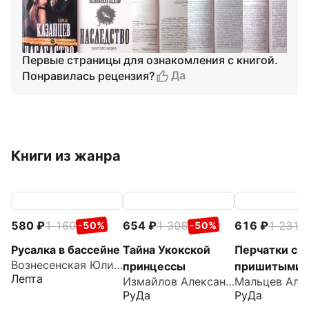
Первые страницы для ознакомления с книгой.
Да
Понравилась рецензия?
Книги из жанра
580
1 160
654
1 308
616
1 231
-50%
-50%
-
Русалка в бассейне
Тайна Укокской
Перчатки с
Вознесенская Юлия Николаевна
принцессы
пришитыми
Лепта
Измайлов Александр
пальцами
РуДа
РуДа