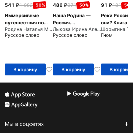
541
1 082
486
971
91
181
-50%
-50%
-50
Иммерсивные
Наша Родина —
Реки России.
путешествия по
Россия.
они? Книга д
Родина Наталья Михайловна
Лыкова Ирина Александровна
родной стране с
Парциальная
воспитателе
Русское слово
Русское слово
Гном
детьми 4–5 лет.
образовательная
гувернеров и
Методическое
программа
родителей
пособие
патриотической
направленности
В корзину
В корзину
В корзин
Мы в соцсетях