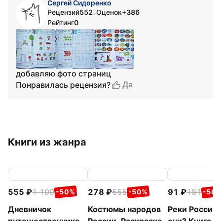
Сергей Сидоренко
Рецензий
552
Оценок
+386
•
Рейтинг
0
добавляю фото страниц
Да
Понравилась рецензия?
Книги из жанра
555
1 109
278
555
91
181
-50%
-50%
-50
Дневничок
Костюмы народов
Реки России.