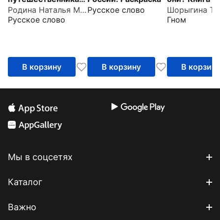
Родина Наталья Михайловна
Русское слово
Тетрадь с
воспитателе
Русское слово
Гном
заданиями для
гувернеров и
детей 4-5 лет
родителей
В корзину
В корзину
В корзин
Мы в соцсетях
Каталог
Важно