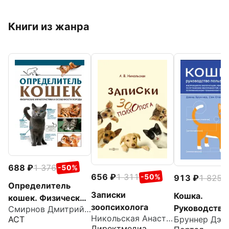
Книги из жанра
688
1 376
-50%
656
1 311
-50%
913
1 825
-
Определитель
Записки
Кошка.
кошек. Физические
зоопсихолога
Руководство
Смирнов Дмитрий Сергеевич
характеристики и
Никольская Анастасия Всеволодовна
Бруннер Дэв
АСТ
пользовател
особенности
Директмедиа