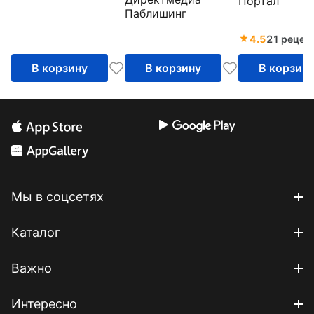
Портал
Инструкция 
породы
Паблишинг
эксплуатаци
рекомендац
4.5
21 рецен
В корзину
В корзину
В корзин
Мы в соцсетях
Каталог
Важно
Интересно