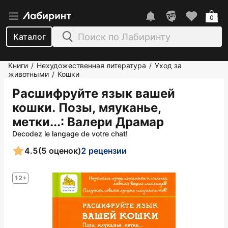
0
Каталог
Книги
Нехудожественная литература
Уход за
/
/
животными
Кошки
/
Расшифруйте язык вашей
кошки. Позы, мяуканье,
метки...
: Валери Драмар
Decodez le langage de votre chat!
4.5
(5 оценок)
2 рецензии
12+