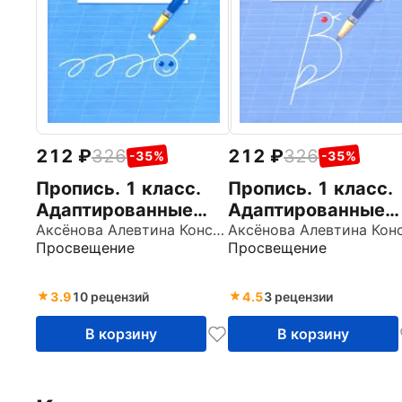
212
326
212
326
-35%
-35%
Пропись. 1 класс.
Пропись. 1 класс.
Адаптированные
Адаптированные
программы. В 3-х
программы. В 3-х
Аксёнова Алевтина Константиновна
Просвещение
Просвещение
частях. Часть 2.
частях. Часть 1.
ФГОС ОВЗ
ФГОС ОВЗ
3.9
10 рецензий
4.5
3 рецензии
В корзину
В корзину