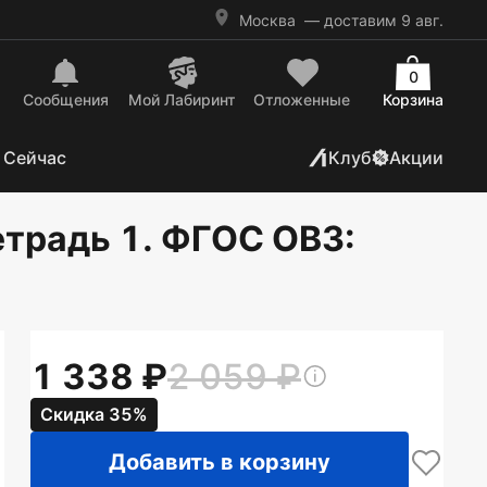
Москва
— доставим 9 авг.
0
Сообщения
Mой Лабиринт
Отложенные
Корзина
 Сейчас
Клуб
Акции
тетрадь 1. ФГОС ОВЗ
:
1 338
2 059
Скидка 35%
Добавить в корзину