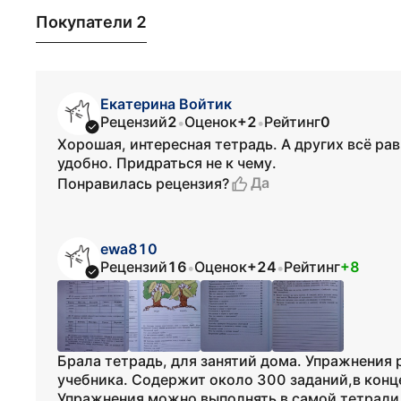
Покупатели 2
Екатерина Войтик
Рецензий
2
Оценок
+2
Рейтинг
0
•
•
Хорошая, интересная тетрадь. А других всё ра
удобно. Придраться не к чему.
Да
Понравилась рецензия?
ewa810
Рецензий
16
Оценок
+24
Рейтинг
+8
•
•
Брала тетрадь, для занятий дома. Упражнения
учебника. Содержит около 300 заданий,в конце
Упражнения можно выполнять в самой тетради