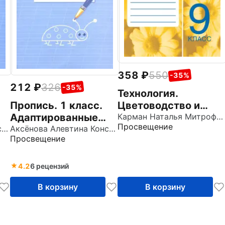
358
550
-35%
212
326
-35%
Технология.
Пропись. 1 класс.
Цветоводство и
Адаптированные
декоративное
Карман Наталья Митрофановна
Просвещение
Аксёнова Алевтина Константиновна
программы. В 3-х
Аксёнова Алевтина Константиновна
садоводство. 9
Просвещение
частях. Часть 3.
класс. Рабочая
ФГОС ОВЗ
тетрадь. ФГОС ОВЗ
4.2
6 рецензий
В корзину
В корзину