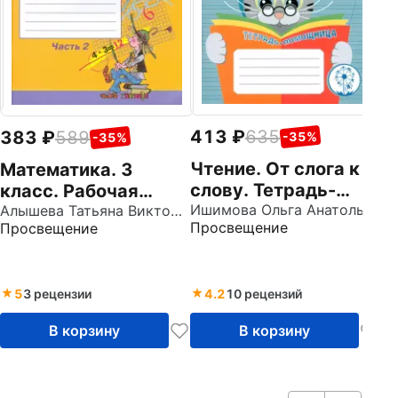
Пр
А
п
О
413
635
383
589
-35%
-35%
Чтение. От слога к
Математика. 3
слову. Тетрадь-
класс. Рабочая
помощница. ФГОС
Ишимова Ольга Анатольевна
тетрадь.
Алышева Татьяна Викторовна
Просвещение
Просвещение
Адаптированные
программы. В 2-х
частях. Часть 2.
5
3 рецензии
4.2
10 рецензий
ФГОС ОВЗ
В корзину
В корзину